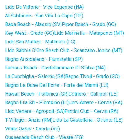
Lido Da Vittorio - Vico Equense (NA)
Al Sabbione - San Vito Lo Capo (TP)
Baba Beach - Alassio (SV)
Piper Beach - Grado (GO)
Key West - Grado (GO)
Lido Marinella - Metaponto (MT)
Lido San Matteo - Mattinata (FG)
Lido Sabbia D'Oro Beach Club - Scanzano Jonico (MT)
Bagno Arcobaleno - Fiumaretta (SP)
Famous Beach - Castellammare Di Stabia (NA)
La Conchiglia - Salerno (SA)
Bagno Tivoli - Grado (GO)
Bagno Le Dune Del Forte - Forte dei Marmi (LU)
Hawaii Beach - Follonica (GR)
Cotriero - Gallipoli (LE)
Bagno Elia Srl - Piombino (LI)
CerviAmare - Cervia (RA)
Lido Venere - Agropoli (SA)
Fantini Club - Cervia (RA)
T-Village - Anzio (RM)
Lido La Castellana - Otranto (LE)
White Oasis - Caorle (VE)
Quasenada Beach Club - Vieste (FG)