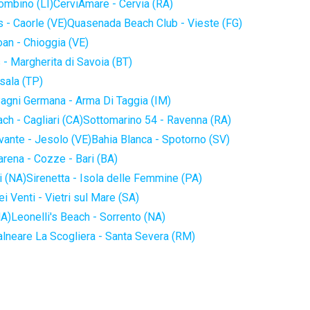
iombino (LI)
CerviAmare - Cervia (RA)
 - Caorle (VE)
Quasenada Beach Club - Vieste (FG)
an - Chioggia (VE)
 - Margherita di Savoia (BT)
sala (TP)
agni Germana - Arma Di Taggia (IM)
ch - Cagliari (CA)
Sottomarino 54 - Ravenna (RA)
vante - Jesolo (VE)
Bahia Blanca - Spotorno (SV)
arena - Cozze - Bari (BA)
i (NA)
Sirenetta - Isola delle Femmine (PA)
i Venti - Vietri sul Mare (SA)
NA)
Leonelli's Beach - Sorrento (NA)
alneare La Scogliera - Santa Severa (RM)