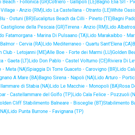
 Beach - Follonica (GR)
Cotriero - Gallipoli (LE)
Bagno Elia Srl - P
-Village - Anzio (RM)
Lido La Castellana - Otranto (LE)
White Oasis
lu - Ostuni (BR)
Eucaliptus Beach da Cilli - Pineto (TE)
Bagni Pado
 Castiglione della Pescaia (GR)
Tirrena - Anzio (RM)
Lido Albatros
do Fatamorgana - Marina Di Pulsaano (TA)
Lido Marakaibbo - Mar
Balmor - Cervia (RA)
Lido Mediterraneo - Quartu Sant'Elena (CA)
B
 Club - Letojanni (ME)
Alle Boe - Forte dei Marmi (LU)
Golden Bea
a - Gaeta (LT)
Lido Don Pablo - Castel Volturno (CE)
Riviera Di Le
 - Meta (NA)
Spiaggia Di Torre Guaceto - Carovigno (BR)
Lido Cal
ignano A Mare (BA)
Bagno Sirena - Napoli (NA)
Lido Arturo - Portic
llammare di Stabia (NA)
Lido Le Macchie - Monopoli (BA)
Rosa De
bar - Castellammare del Golfo (TP)
Lido Cala Felice - Pozzuoli (
olden Cliff Stabilimento Balneare - Bisceglie (BT)
Stabilimento B
(NA)
Lido Punta Burrone - Favignana (TP)