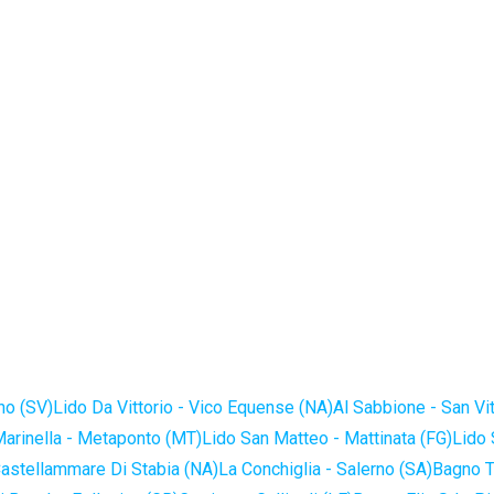
no (SV)
Lido Da Vittorio - Vico Equense (NA)
Al Sabbione - San Vi
Marinella - Metaponto (MT)
Lido San Matteo - Mattinata (FG)
Lido 
astellammare Di Stabia (NA)
La Conchiglia - Salerno (SA)
Bagno T