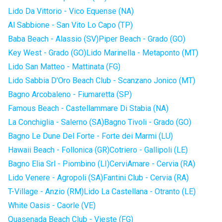
Lido Da Vittorio - Vico Equense (NA)
Al Sabbione - San Vito Lo Capo (TP)
Baba Beach - Alassio (SV)
Piper Beach - Grado (GO)
Key West - Grado (GO)
Lido Marinella - Metaponto (MT)
Lido San Matteo - Mattinata (FG)
Lido Sabbia D'Oro Beach Club - Scanzano Jonico (MT)
Bagno Arcobaleno - Fiumaretta (SP)
Famous Beach - Castellammare Di Stabia (NA)
La Conchiglia - Salerno (SA)
Bagno Tivoli - Grado (GO)
Bagno Le Dune Del Forte - Forte dei Marmi (LU)
Hawaii Beach - Follonica (GR)
Cotriero - Gallipoli (LE)
Bagno Elia Srl - Piombino (LI)
CerviAmare - Cervia (RA)
Lido Venere - Agropoli (SA)
Fantini Club - Cervia (RA)
T-Village - Anzio (RM)
Lido La Castellana - Otranto (LE)
White Oasis - Caorle (VE)
Quasenada Beach Club - Vieste (FG)