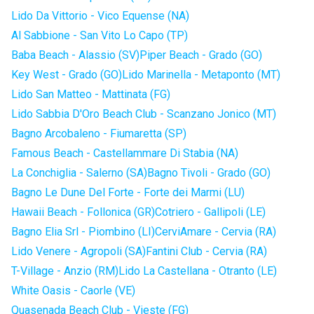
Lido Da Vittorio - Vico Equense (NA)
Al Sabbione - San Vito Lo Capo (TP)
Baba Beach - Alassio (SV)
Piper Beach - Grado (GO)
Key West - Grado (GO)
Lido Marinella - Metaponto (MT)
Lido San Matteo - Mattinata (FG)
Lido Sabbia D'Oro Beach Club - Scanzano Jonico (MT)
Bagno Arcobaleno - Fiumaretta (SP)
Famous Beach - Castellammare Di Stabia (NA)
La Conchiglia - Salerno (SA)
Bagno Tivoli - Grado (GO)
Bagno Le Dune Del Forte - Forte dei Marmi (LU)
Hawaii Beach - Follonica (GR)
Cotriero - Gallipoli (LE)
Bagno Elia Srl - Piombino (LI)
CerviAmare - Cervia (RA)
Lido Venere - Agropoli (SA)
Fantini Club - Cervia (RA)
T-Village - Anzio (RM)
Lido La Castellana - Otranto (LE)
White Oasis - Caorle (VE)
Quasenada Beach Club - Vieste (FG)