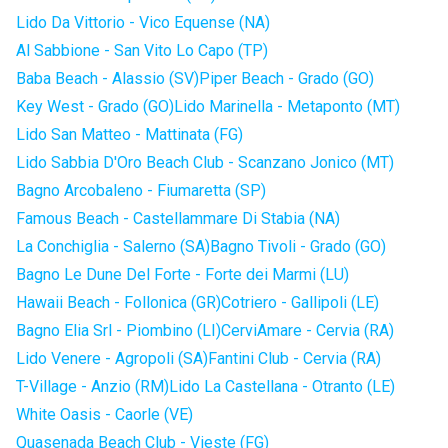
Lido Da Vittorio - Vico Equense (NA)
Al Sabbione - San Vito Lo Capo (TP)
Baba Beach - Alassio (SV)
Piper Beach - Grado (GO)
Key West - Grado (GO)
Lido Marinella - Metaponto (MT)
Lido San Matteo - Mattinata (FG)
Lido Sabbia D'Oro Beach Club - Scanzano Jonico (MT)
Bagno Arcobaleno - Fiumaretta (SP)
Famous Beach - Castellammare Di Stabia (NA)
La Conchiglia - Salerno (SA)
Bagno Tivoli - Grado (GO)
Bagno Le Dune Del Forte - Forte dei Marmi (LU)
Hawaii Beach - Follonica (GR)
Cotriero - Gallipoli (LE)
Bagno Elia Srl - Piombino (LI)
CerviAmare - Cervia (RA)
Lido Venere - Agropoli (SA)
Fantini Club - Cervia (RA)
T-Village - Anzio (RM)
Lido La Castellana - Otranto (LE)
White Oasis - Caorle (VE)
Quasenada Beach Club - Vieste (FG)