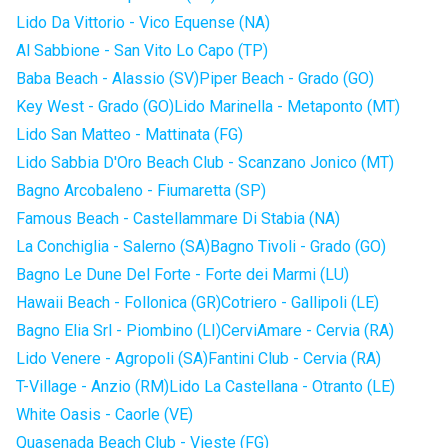
Lido Da Vittorio - Vico Equense (NA)
Al Sabbione - San Vito Lo Capo (TP)
Baba Beach - Alassio (SV)
Piper Beach - Grado (GO)
Key West - Grado (GO)
Lido Marinella - Metaponto (MT)
Lido San Matteo - Mattinata (FG)
Lido Sabbia D'Oro Beach Club - Scanzano Jonico (MT)
Bagno Arcobaleno - Fiumaretta (SP)
Famous Beach - Castellammare Di Stabia (NA)
La Conchiglia - Salerno (SA)
Bagno Tivoli - Grado (GO)
Bagno Le Dune Del Forte - Forte dei Marmi (LU)
Hawaii Beach - Follonica (GR)
Cotriero - Gallipoli (LE)
Bagno Elia Srl - Piombino (LI)
CerviAmare - Cervia (RA)
Lido Venere - Agropoli (SA)
Fantini Club - Cervia (RA)
T-Village - Anzio (RM)
Lido La Castellana - Otranto (LE)
White Oasis - Caorle (VE)
Quasenada Beach Club - Vieste (FG)