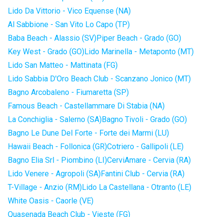
Lido Da Vittorio - Vico Equense (NA)
Al Sabbione - San Vito Lo Capo (TP)
Baba Beach - Alassio (SV)
Piper Beach - Grado (GO)
Key West - Grado (GO)
Lido Marinella - Metaponto (MT)
Lido San Matteo - Mattinata (FG)
Lido Sabbia D'Oro Beach Club - Scanzano Jonico (MT)
Bagno Arcobaleno - Fiumaretta (SP)
Famous Beach - Castellammare Di Stabia (NA)
La Conchiglia - Salerno (SA)
Bagno Tivoli - Grado (GO)
Bagno Le Dune Del Forte - Forte dei Marmi (LU)
Hawaii Beach - Follonica (GR)
Cotriero - Gallipoli (LE)
Bagno Elia Srl - Piombino (LI)
CerviAmare - Cervia (RA)
Lido Venere - Agropoli (SA)
Fantini Club - Cervia (RA)
T-Village - Anzio (RM)
Lido La Castellana - Otranto (LE)
White Oasis - Caorle (VE)
Quasenada Beach Club - Vieste (FG)