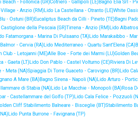
 Beach - Follonica (GR)
Cotriero - Gallipoli (LE)
Bagno Elia Srl - P
-Village - Anzio (RM)
Lido La Castellana - Otranto (LE)
White Oasis
lu - Ostuni (BR)
Eucaliptus Beach da Cilli - Pineto (TE)
Bagni Pado
 Castiglione della Pescaia (GR)
Tirrena - Anzio (RM)
Lido Albatros
do Fatamorgana - Marina Di Pulsaano (TA)
Lido Marakaibbo - Mar
Balmor - Cervia (RA)
Lido Mediterraneo - Quartu Sant'Elena (CA)
B
 Club - Letojanni (ME)
Alle Boe - Forte dei Marmi (LU)
Golden Bea
a - Gaeta (LT)
Lido Don Pablo - Castel Volturno (CE)
Riviera Di Le
 - Meta (NA)
Spiaggia Di Torre Guaceto - Carovigno (BR)
Lido Cal
ignano A Mare (BA)
Bagno Sirena - Napoli (NA)
Lido Arturo - Portic
llammare di Stabia (NA)
Lido Le Macchie - Monopoli (BA)
Rosa De
bar - Castellammare del Golfo (TP)
Lido Cala Felice - Pozzuoli (
olden Cliff Stabilimento Balneare - Bisceglie (BT)
Stabilimento B
(NA)
Lido Punta Burrone - Favignana (TP)