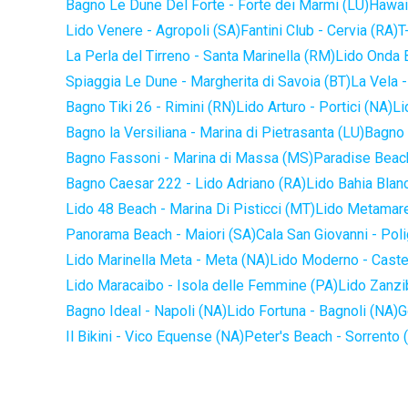
Bagno Le Dune Del Forte - Forte dei Marmi (LU)
Hawaii
Lido Venere - Agropoli (SA)
Fantini Club - Cervia (RA)
T
La Perla del Tirreno - Santa Marinella (RM)
Lido Onda B
Spiaggia Le Dune - Margherita di Savoia (BT)
La Vela -
Bagno Tiki 26 - Rimini (RN)
Lido Arturo - Portici (NA)
Li
Bagno la Versiliana - Marina di Pietrasanta (LU)
Bagno 
Bagno Fassoni - Marina di Massa (MS)
Paradise Beach
Bagno Caesar 222 - Lido Adriano (RA)
Lido Bahia Blanc
Lido 48 Beach - Marina Di Pisticci (MT)
Lido Metamare
Panorama Beach - Maiori (SA)
Cala San Giovanni - Pol
Lido Marinella Meta - Meta (NA)
Lido Moderno - Caste
Lido Maracaibo - Isola delle Femmine (PA)
Lido Zanzi
Bagno Ideal - Napoli (NA)
Lido Fortuna - Bagnoli (NA)
G
Il Bikini - Vico Equense (NA)
Peter's Beach - Sorrento 