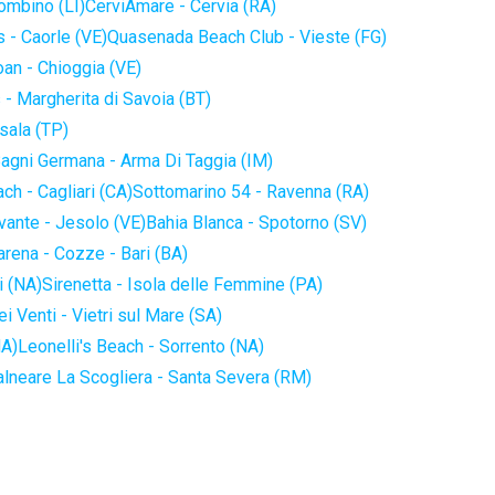
iombino (LI)
CerviAmare - Cervia (RA)
 - Caorle (VE)
Quasenada Beach Club - Vieste (FG)
an - Chioggia (VE)
 - Margherita di Savoia (BT)
sala (TP)
agni Germana - Arma Di Taggia (IM)
ch - Cagliari (CA)
Sottomarino 54 - Ravenna (RA)
vante - Jesolo (VE)
Bahia Blanca - Spotorno (SV)
arena - Cozze - Bari (BA)
i (NA)
Sirenetta - Isola delle Femmine (PA)
i Venti - Vietri sul Mare (SA)
NA)
Leonelli's Beach - Sorrento (NA)
alneare La Scogliera - Santa Severa (RM)