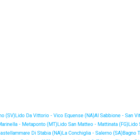
no (SV)
Lido Da Vittorio - Vico Equense (NA)
Al Sabbione - San Vi
Marinella - Metaponto (MT)
Lido San Matteo - Mattinata (FG)
Lido 
astellammare Di Stabia (NA)
La Conchiglia - Salerno (SA)
Bagno T