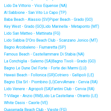
Lido Da Vittorio - Vico Equense (NA)
Al Sabbione - San Vito Lo Capo (TP)
Baba Beach - Alassio (SV)
Piper Beach - Grado (GO)
Key West - Grado (GO)
Lido Marinella - Metaponto (MT)
Lido San Matteo - Mattinata (FG)
Lido Sabbia D'Oro Beach Club - Scanzano Jonico (MT)
Bagno Arcobaleno - Fiumaretta (SP)
Famous Beach - Castellammare Di Stabia (NA)
La Conchiglia - Salerno (SA)
Bagno Tivoli - Grado (GO)
Bagno Le Dune Del Forte - Forte dei Marmi (LU)
Hawaii Beach - Follonica (GR)
Cotriero - Gallipoli (LE)
Bagno Elia Srl - Piombino (LI)
CerviAmare - Cervia (RA)
Lido Venere - Agropoli (SA)
Fantini Club - Cervia (RA)
T-Village - Anzio (RM)
Lido La Castellana - Otranto (LE)
White Oasis - Caorle (VE)
Quasenada Beach Club - Vieste (FG)