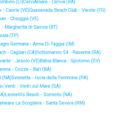
iombino (LI)
CerviAmare - Cervia (RA)
 - Caorle (VE)
Quasenada Beach Club - Vieste (FG)
an - Chioggia (VE)
 - Margherita di Savoia (BT)
sala (TP)
agni Germana - Arma Di Taggia (IM)
ch - Cagliari (CA)
Sottomarino 54 - Ravenna (RA)
vante - Jesolo (VE)
Bahia Blanca - Spotorno (SV)
arena - Cozze - Bari (BA)
i (NA)
Sirenetta - Isola delle Femmine (PA)
i Venti - Vietri sul Mare (SA)
NA)
Leonelli's Beach - Sorrento (NA)
alneare La Scogliera - Santa Severa (RM)