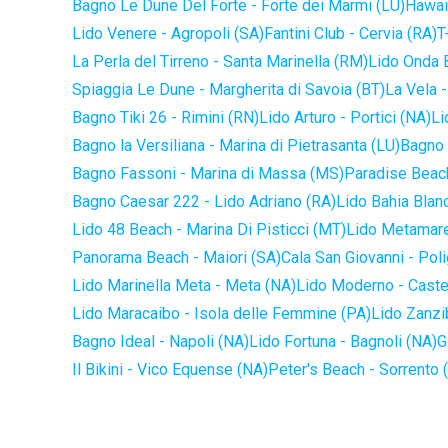
Bagno Le Dune Del Forte - Forte dei Marmi (LU)
Hawaii
Lido Venere - Agropoli (SA)
Fantini Club - Cervia (RA)
T
La Perla del Tirreno - Santa Marinella (RM)
Lido Onda B
Spiaggia Le Dune - Margherita di Savoia (BT)
La Vela -
Bagno Tiki 26 - Rimini (RN)
Lido Arturo - Portici (NA)
Li
Bagno la Versiliana - Marina di Pietrasanta (LU)
Bagno 
Bagno Fassoni - Marina di Massa (MS)
Paradise Beach
Bagno Caesar 222 - Lido Adriano (RA)
Lido Bahia Blanc
Lido 48 Beach - Marina Di Pisticci (MT)
Lido Metamare
Panorama Beach - Maiori (SA)
Cala San Giovanni - Pol
Lido Marinella Meta - Meta (NA)
Lido Moderno - Caste
Lido Maracaibo - Isola delle Femmine (PA)
Lido Zanzi
Bagno Ideal - Napoli (NA)
Lido Fortuna - Bagnoli (NA)
G
Il Bikini - Vico Equense (NA)
Peter's Beach - Sorrento 