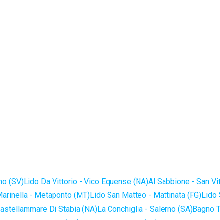
no (SV)
Lido Da Vittorio - Vico Equense (NA)
Al Sabbione - San Vi
Marinella - Metaponto (MT)
Lido San Matteo - Mattinata (FG)
Lido 
astellammare Di Stabia (NA)
La Conchiglia - Salerno (SA)
Bagno T