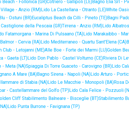
 Beach - Follonica (GR)
Cotriero - Gallipoli (LE)
Bagno Elia Srl - P
-Village - Anzio (RM)
Lido La Castellana - Otranto (LE)
White Oasis
lu - Ostuni (BR)
Eucaliptus Beach da Cilli - Pineto (TE)
Bagni Pado
 Castiglione della Pescaia (GR)
Tirrena - Anzio (RM)
Lido Albatros
do Fatamorgana - Marina Di Pulsaano (TA)
Lido Marakaibbo - Mar
Balmor - Cervia (RA)
Lido Mediterraneo - Quartu Sant'Elena (CA)
B
 Club - Letojanni (ME)
Alle Boe - Forte dei Marmi (LU)
Golden Bea
a - Gaeta (LT)
Lido Don Pablo - Castel Volturno (CE)
Riviera Di Le
 - Meta (NA)
Spiaggia Di Torre Guaceto - Carovigno (BR)
Lido Cal
ignano A Mare (BA)
Bagno Sirena - Napoli (NA)
Lido Arturo - Portic
llammare di Stabia (NA)
Lido Le Macchie - Monopoli (BA)
Rosa De
bar - Castellammare del Golfo (TP)
Lido Cala Felice - Pozzuoli (
olden Cliff Stabilimento Balneare - Bisceglie (BT)
Stabilimento B
(NA)
Lido Punta Burrone - Favignana (TP)