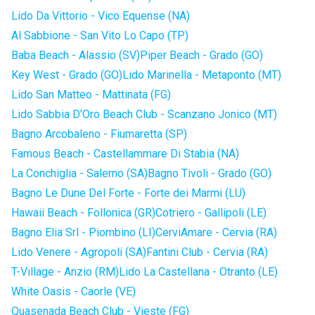
Lido Da Vittorio - Vico Equense (NA)
Al Sabbione - San Vito Lo Capo (TP)
Baba Beach - Alassio (SV)
Piper Beach - Grado (GO)
Key West - Grado (GO)
Lido Marinella - Metaponto (MT)
Lido San Matteo - Mattinata (FG)
Lido Sabbia D'Oro Beach Club - Scanzano Jonico (MT)
Bagno Arcobaleno - Fiumaretta (SP)
Famous Beach - Castellammare Di Stabia (NA)
La Conchiglia - Salerno (SA)
Bagno Tivoli - Grado (GO)
Bagno Le Dune Del Forte - Forte dei Marmi (LU)
Hawaii Beach - Follonica (GR)
Cotriero - Gallipoli (LE)
Bagno Elia Srl - Piombino (LI)
CerviAmare - Cervia (RA)
Lido Venere - Agropoli (SA)
Fantini Club - Cervia (RA)
T-Village - Anzio (RM)
Lido La Castellana - Otranto (LE)
White Oasis - Caorle (VE)
Quasenada Beach Club - Vieste (FG)