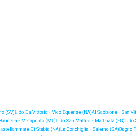
no (SV)
Lido Da Vittorio - Vico Equense (NA)
Al Sabbione - San Vi
Marinella - Metaponto (MT)
Lido San Matteo - Mattinata (FG)
Lido 
astellammare Di Stabia (NA)
La Conchiglia - Salerno (SA)
Bagno T