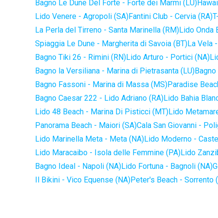
Bagno Le Dune Del Forte - Forte dei Marmi (LU)
Hawaii
Lido Venere - Agropoli (SA)
Fantini Club - Cervia (RA)
T
La Perla del Tirreno - Santa Marinella (RM)
Lido Onda B
Spiaggia Le Dune - Margherita di Savoia (BT)
La Vela -
Bagno Tiki 26 - Rimini (RN)
Lido Arturo - Portici (NA)
Li
Bagno la Versiliana - Marina di Pietrasanta (LU)
Bagno 
Bagno Fassoni - Marina di Massa (MS)
Paradise Beach
Bagno Caesar 222 - Lido Adriano (RA)
Lido Bahia Blanc
Lido 48 Beach - Marina Di Pisticci (MT)
Lido Metamare
Panorama Beach - Maiori (SA)
Cala San Giovanni - Pol
Lido Marinella Meta - Meta (NA)
Lido Moderno - Caste
Lido Maracaibo - Isola delle Femmine (PA)
Lido Zanzi
Bagno Ideal - Napoli (NA)
Lido Fortuna - Bagnoli (NA)
G
Il Bikini - Vico Equense (NA)
Peter's Beach - Sorrento 