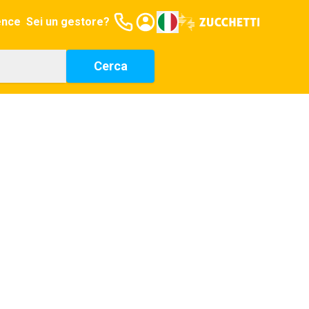
ence
Sei un gestore?
Cerca