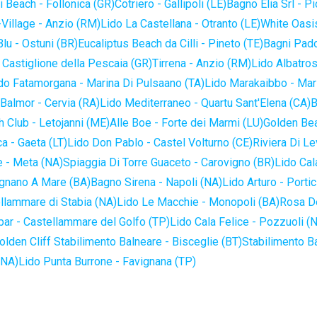
 Beach - Follonica (GR)
Cotriero - Gallipoli (LE)
Bagno Elia Srl - P
-Village - Anzio (RM)
Lido La Castellana - Otranto (LE)
White Oasis
lu - Ostuni (BR)
Eucaliptus Beach da Cilli - Pineto (TE)
Bagni Pado
 Castiglione della Pescaia (GR)
Tirrena - Anzio (RM)
Lido Albatros
do Fatamorgana - Marina Di Pulsaano (TA)
Lido Marakaibbo - Mar
Balmor - Cervia (RA)
Lido Mediterraneo - Quartu Sant'Elena (CA)
B
 Club - Letojanni (ME)
Alle Boe - Forte dei Marmi (LU)
Golden Bea
a - Gaeta (LT)
Lido Don Pablo - Castel Volturno (CE)
Riviera Di Le
 - Meta (NA)
Spiaggia Di Torre Guaceto - Carovigno (BR)
Lido Cal
ignano A Mare (BA)
Bagno Sirena - Napoli (NA)
Lido Arturo - Portic
llammare di Stabia (NA)
Lido Le Macchie - Monopoli (BA)
Rosa De
bar - Castellammare del Golfo (TP)
Lido Cala Felice - Pozzuoli (
olden Cliff Stabilimento Balneare - Bisceglie (BT)
Stabilimento B
(NA)
Lido Punta Burrone - Favignana (TP)