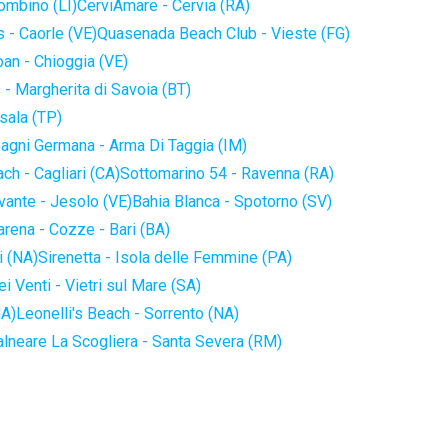
iombino (LI)
CerviAmare - Cervia (RA)
 - Caorle (VE)
Quasenada Beach Club - Vieste (FG)
an - Chioggia (VE)
 - Margherita di Savoia (BT)
sala (TP)
agni Germana - Arma Di Taggia (IM)
ch - Cagliari (CA)
Sottomarino 54 - Ravenna (RA)
vante - Jesolo (VE)
Bahia Blanca - Spotorno (SV)
arena - Cozze - Bari (BA)
i (NA)
Sirenetta - Isola delle Femmine (PA)
i Venti - Vietri sul Mare (SA)
NA)
Leonelli's Beach - Sorrento (NA)
alneare La Scogliera - Santa Severa (RM)