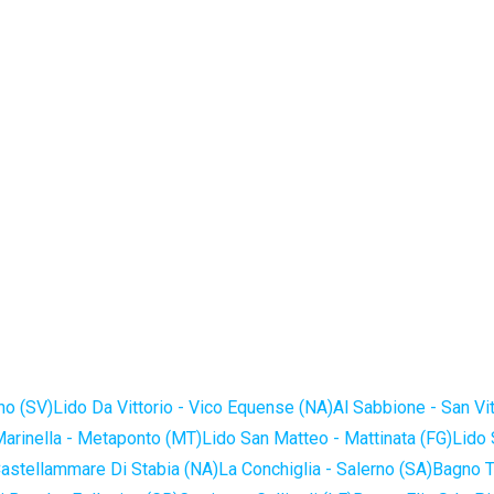
no (SV)
Lido Da Vittorio - Vico Equense (NA)
Al Sabbione - San Vi
Marinella - Metaponto (MT)
Lido San Matteo - Mattinata (FG)
Lido 
astellammare Di Stabia (NA)
La Conchiglia - Salerno (SA)
Bagno T