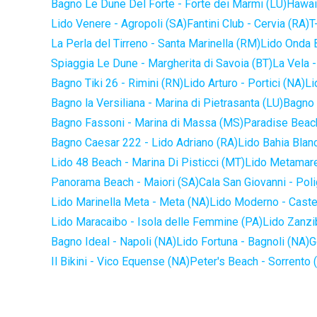
Bagno Le Dune Del Forte - Forte dei Marmi (LU)
Hawaii
Lido Venere - Agropoli (SA)
Fantini Club - Cervia (RA)
T
La Perla del Tirreno - Santa Marinella (RM)
Lido Onda B
Spiaggia Le Dune - Margherita di Savoia (BT)
La Vela -
Bagno Tiki 26 - Rimini (RN)
Lido Arturo - Portici (NA)
Li
Bagno la Versiliana - Marina di Pietrasanta (LU)
Bagno 
Bagno Fassoni - Marina di Massa (MS)
Paradise Beach
Bagno Caesar 222 - Lido Adriano (RA)
Lido Bahia Blanc
Lido 48 Beach - Marina Di Pisticci (MT)
Lido Metamare
Panorama Beach - Maiori (SA)
Cala San Giovanni - Pol
Lido Marinella Meta - Meta (NA)
Lido Moderno - Caste
Lido Maracaibo - Isola delle Femmine (PA)
Lido Zanzi
Bagno Ideal - Napoli (NA)
Lido Fortuna - Bagnoli (NA)
G
Il Bikini - Vico Equense (NA)
Peter's Beach - Sorrento 