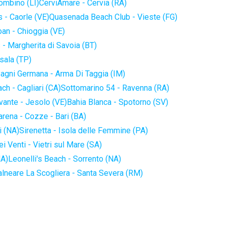
iombino (LI)
CerviAmare - Cervia (RA)
 - Caorle (VE)
Quasenada Beach Club - Vieste (FG)
an - Chioggia (VE)
 - Margherita di Savoia (BT)
sala (TP)
agni Germana - Arma Di Taggia (IM)
ch - Cagliari (CA)
Sottomarino 54 - Ravenna (RA)
vante - Jesolo (VE)
Bahia Blanca - Spotorno (SV)
arena - Cozze - Bari (BA)
i (NA)
Sirenetta - Isola delle Femmine (PA)
i Venti - Vietri sul Mare (SA)
NA)
Leonelli's Beach - Sorrento (NA)
alneare La Scogliera - Santa Severa (RM)