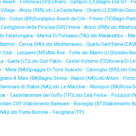
 Beach - Follonica (GR)
Cotriero - Gallipoli (LE)
Bagno Elia Srl - P
-Village - Anzio (RM)
Lido La Castellana - Otranto (LE)
White Oasis
lu - Ostuni (BR)
Eucaliptus Beach da Cilli - Pineto (TE)
Bagni Pado
 Castiglione della Pescaia (GR)
Tirrena - Anzio (RM)
Lido Albatros
do Fatamorgana - Marina Di Pulsaano (TA)
Lido Marakaibbo - Mar
Balmor - Cervia (RA)
Lido Mediterraneo - Quartu Sant'Elena (CA)
B
 Club - Letojanni (ME)
Alle Boe - Forte dei Marmi (LU)
Golden Bea
a - Gaeta (LT)
Lido Don Pablo - Castel Volturno (CE)
Riviera Di Le
 - Meta (NA)
Spiaggia Di Torre Guaceto - Carovigno (BR)
Lido Cal
ignano A Mare (BA)
Bagno Sirena - Napoli (NA)
Lido Arturo - Portic
llammare di Stabia (NA)
Lido Le Macchie - Monopoli (BA)
Rosa De
bar - Castellammare del Golfo (TP)
Lido Cala Felice - Pozzuoli (
olden Cliff Stabilimento Balneare - Bisceglie (BT)
Stabilimento B
(NA)
Lido Punta Burrone - Favignana (TP)