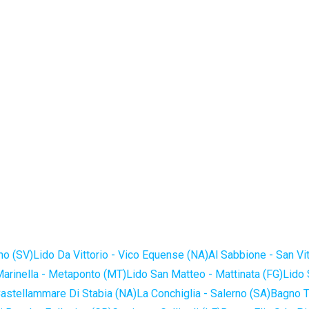
no (SV)
Lido Da Vittorio - Vico Equense (NA)
Al Sabbione - San Vi
Marinella - Metaponto (MT)
Lido San Matteo - Mattinata (FG)
Lido 
astellammare Di Stabia (NA)
La Conchiglia - Salerno (SA)
Bagno T