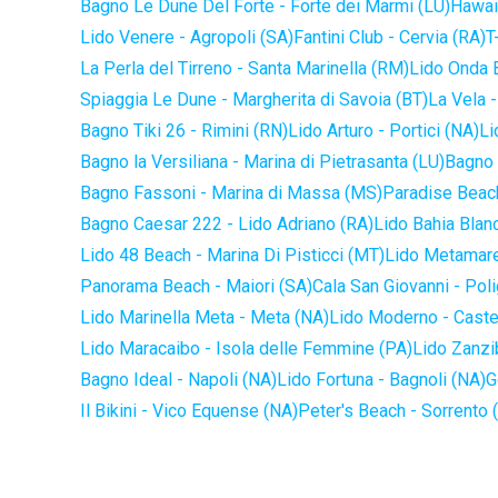
Bagno Le Dune Del Forte - Forte dei Marmi (LU)
Hawaii
Lido Venere - Agropoli (SA)
Fantini Club - Cervia (RA)
T
La Perla del Tirreno - Santa Marinella (RM)
Lido Onda B
Spiaggia Le Dune - Margherita di Savoia (BT)
La Vela -
Bagno Tiki 26 - Rimini (RN)
Lido Arturo - Portici (NA)
Li
Bagno la Versiliana - Marina di Pietrasanta (LU)
Bagno 
Bagno Fassoni - Marina di Massa (MS)
Paradise Beach
Bagno Caesar 222 - Lido Adriano (RA)
Lido Bahia Blanc
Lido 48 Beach - Marina Di Pisticci (MT)
Lido Metamare
Panorama Beach - Maiori (SA)
Cala San Giovanni - Pol
Lido Marinella Meta - Meta (NA)
Lido Moderno - Caste
Lido Maracaibo - Isola delle Femmine (PA)
Lido Zanzi
Bagno Ideal - Napoli (NA)
Lido Fortuna - Bagnoli (NA)
G
Il Bikini - Vico Equense (NA)
Peter's Beach - Sorrento 