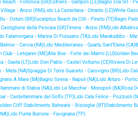
 Beach - Follonica (GR)
Cotriero - Gallipoli (LE)
Bagno Elia Srl - P
-Village - Anzio (RM)
Lido La Castellana - Otranto (LE)
White Oasis
lu - Ostuni (BR)
Eucaliptus Beach da Cilli - Pineto (TE)
Bagni Pado
 Castiglione della Pescaia (GR)
Tirrena - Anzio (RM)
Lido Albatros
do Fatamorgana - Marina Di Pulsaano (TA)
Lido Marakaibbo - Mar
Balmor - Cervia (RA)
Lido Mediterraneo - Quartu Sant'Elena (CA)
B
 Club - Letojanni (ME)
Alle Boe - Forte dei Marmi (LU)
Golden Bea
a - Gaeta (LT)
Lido Don Pablo - Castel Volturno (CE)
Riviera Di Le
 - Meta (NA)
Spiaggia Di Torre Guaceto - Carovigno (BR)
Lido Cal
ignano A Mare (BA)
Bagno Sirena - Napoli (NA)
Lido Arturo - Portic
llammare di Stabia (NA)
Lido Le Macchie - Monopoli (BA)
Rosa De
bar - Castellammare del Golfo (TP)
Lido Cala Felice - Pozzuoli (
olden Cliff Stabilimento Balneare - Bisceglie (BT)
Stabilimento B
(NA)
Lido Punta Burrone - Favignana (TP)