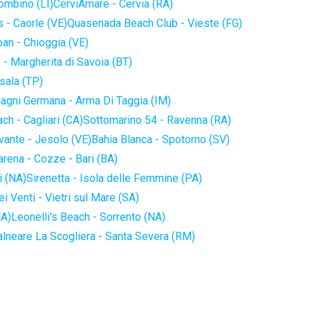
iombino (LI)
CerviAmare - Cervia (RA)
 - Caorle (VE)
Quasenada Beach Club - Vieste (FG)
an - Chioggia (VE)
 - Margherita di Savoia (BT)
sala (TP)
agni Germana - Arma Di Taggia (IM)
ch - Cagliari (CA)
Sottomarino 54 - Ravenna (RA)
vante - Jesolo (VE)
Bahia Blanca - Spotorno (SV)
arena - Cozze - Bari (BA)
i (NA)
Sirenetta - Isola delle Femmine (PA)
i Venti - Vietri sul Mare (SA)
NA)
Leonelli's Beach - Sorrento (NA)
alneare La Scogliera - Santa Severa (RM)