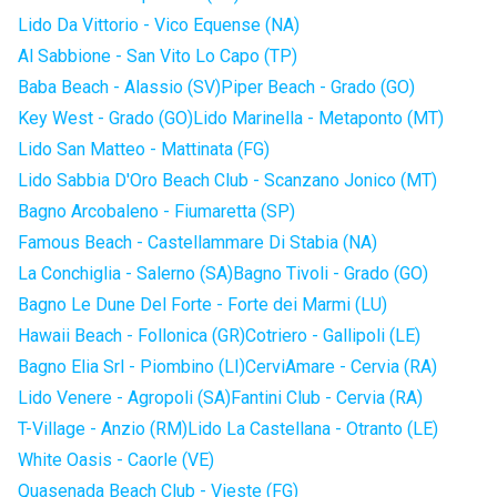
Lido Da Vittorio - Vico Equense (NA)
Al Sabbione - San Vito Lo Capo (TP)
Baba Beach - Alassio (SV)
Piper Beach - Grado (GO)
Key West - Grado (GO)
Lido Marinella - Metaponto (MT)
Lido San Matteo - Mattinata (FG)
Lido Sabbia D'Oro Beach Club - Scanzano Jonico (MT)
Bagno Arcobaleno - Fiumaretta (SP)
Famous Beach - Castellammare Di Stabia (NA)
La Conchiglia - Salerno (SA)
Bagno Tivoli - Grado (GO)
Bagno Le Dune Del Forte - Forte dei Marmi (LU)
Hawaii Beach - Follonica (GR)
Cotriero - Gallipoli (LE)
Bagno Elia Srl - Piombino (LI)
CerviAmare - Cervia (RA)
Lido Venere - Agropoli (SA)
Fantini Club - Cervia (RA)
T-Village - Anzio (RM)
Lido La Castellana - Otranto (LE)
White Oasis - Caorle (VE)
Quasenada Beach Club - Vieste (FG)