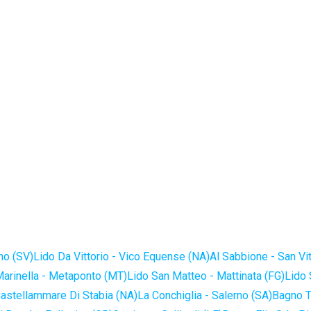
no (SV)
Lido Da Vittorio - Vico Equense (NA)
Al Sabbione - San Vi
Marinella - Metaponto (MT)
Lido San Matteo - Mattinata (FG)
Lido 
astellammare Di Stabia (NA)
La Conchiglia - Salerno (SA)
Bagno T