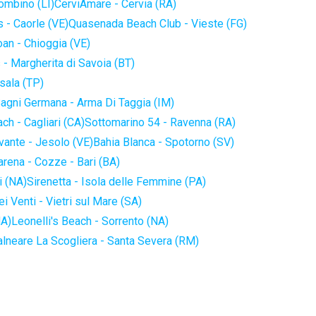
iombino (LI)
CerviAmare - Cervia (RA)
 - Caorle (VE)
Quasenada Beach Club - Vieste (FG)
an - Chioggia (VE)
 - Margherita di Savoia (BT)
sala (TP)
agni Germana - Arma Di Taggia (IM)
ch - Cagliari (CA)
Sottomarino 54 - Ravenna (RA)
vante - Jesolo (VE)
Bahia Blanca - Spotorno (SV)
arena - Cozze - Bari (BA)
i (NA)
Sirenetta - Isola delle Femmine (PA)
i Venti - Vietri sul Mare (SA)
NA)
Leonelli's Beach - Sorrento (NA)
alneare La Scogliera - Santa Severa (RM)