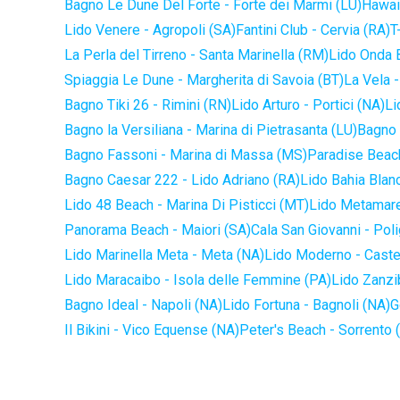
Bagno Le Dune Del Forte - Forte dei Marmi (LU)
Hawaii
Lido Venere - Agropoli (SA)
Fantini Club - Cervia (RA)
T
La Perla del Tirreno - Santa Marinella (RM)
Lido Onda B
Spiaggia Le Dune - Margherita di Savoia (BT)
La Vela -
Bagno Tiki 26 - Rimini (RN)
Lido Arturo - Portici (NA)
Li
Bagno la Versiliana - Marina di Pietrasanta (LU)
Bagno 
Bagno Fassoni - Marina di Massa (MS)
Paradise Beach
Bagno Caesar 222 - Lido Adriano (RA)
Lido Bahia Blanc
Lido 48 Beach - Marina Di Pisticci (MT)
Lido Metamare
Panorama Beach - Maiori (SA)
Cala San Giovanni - Pol
Lido Marinella Meta - Meta (NA)
Lido Moderno - Caste
Lido Maracaibo - Isola delle Femmine (PA)
Lido Zanzi
Bagno Ideal - Napoli (NA)
Lido Fortuna - Bagnoli (NA)
G
Il Bikini - Vico Equense (NA)
Peter's Beach - Sorrento 