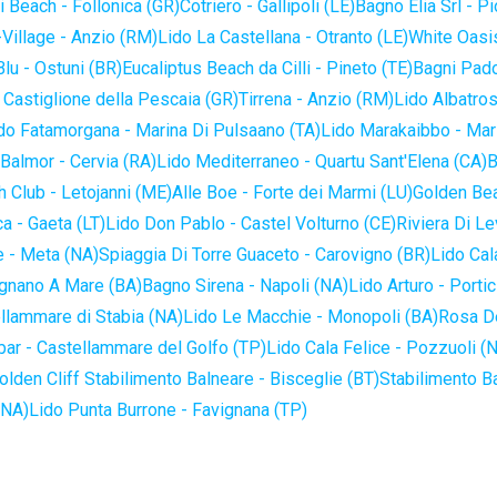
 Beach - Follonica (GR)
Cotriero - Gallipoli (LE)
Bagno Elia Srl - P
-Village - Anzio (RM)
Lido La Castellana - Otranto (LE)
White Oasis
lu - Ostuni (BR)
Eucaliptus Beach da Cilli - Pineto (TE)
Bagni Pado
 Castiglione della Pescaia (GR)
Tirrena - Anzio (RM)
Lido Albatros
do Fatamorgana - Marina Di Pulsaano (TA)
Lido Marakaibbo - Mar
Balmor - Cervia (RA)
Lido Mediterraneo - Quartu Sant'Elena (CA)
B
 Club - Letojanni (ME)
Alle Boe - Forte dei Marmi (LU)
Golden Bea
a - Gaeta (LT)
Lido Don Pablo - Castel Volturno (CE)
Riviera Di Le
 - Meta (NA)
Spiaggia Di Torre Guaceto - Carovigno (BR)
Lido Cal
ignano A Mare (BA)
Bagno Sirena - Napoli (NA)
Lido Arturo - Portic
llammare di Stabia (NA)
Lido Le Macchie - Monopoli (BA)
Rosa De
bar - Castellammare del Golfo (TP)
Lido Cala Felice - Pozzuoli (
olden Cliff Stabilimento Balneare - Bisceglie (BT)
Stabilimento B
(NA)
Lido Punta Burrone - Favignana (TP)