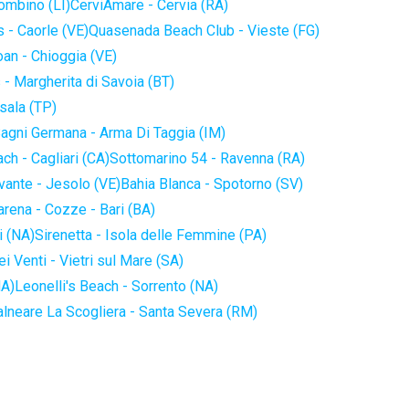
iombino (LI)
CerviAmare - Cervia (RA)
 - Caorle (VE)
Quasenada Beach Club - Vieste (FG)
an - Chioggia (VE)
 - Margherita di Savoia (BT)
sala (TP)
agni Germana - Arma Di Taggia (IM)
ch - Cagliari (CA)
Sottomarino 54 - Ravenna (RA)
vante - Jesolo (VE)
Bahia Blanca - Spotorno (SV)
arena - Cozze - Bari (BA)
i (NA)
Sirenetta - Isola delle Femmine (PA)
i Venti - Vietri sul Mare (SA)
NA)
Leonelli's Beach - Sorrento (NA)
alneare La Scogliera - Santa Severa (RM)