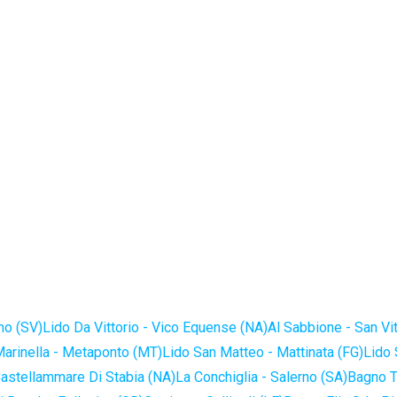
no (SV)
Lido Da Vittorio - Vico Equense (NA)
Al Sabbione - San Vi
Marinella - Metaponto (MT)
Lido San Matteo - Mattinata (FG)
Lido 
astellammare Di Stabia (NA)
La Conchiglia - Salerno (SA)
Bagno T