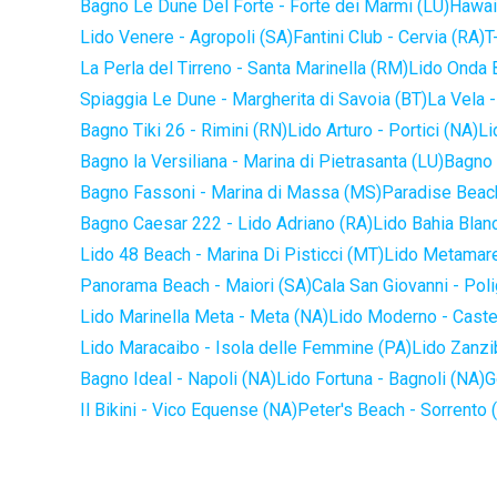
Bagno Le Dune Del Forte - Forte dei Marmi (LU)
Hawaii
Lido Venere - Agropoli (SA)
Fantini Club - Cervia (RA)
T
La Perla del Tirreno - Santa Marinella (RM)
Lido Onda B
Spiaggia Le Dune - Margherita di Savoia (BT)
La Vela -
Bagno Tiki 26 - Rimini (RN)
Lido Arturo - Portici (NA)
Li
Bagno la Versiliana - Marina di Pietrasanta (LU)
Bagno 
Bagno Fassoni - Marina di Massa (MS)
Paradise Beach
Bagno Caesar 222 - Lido Adriano (RA)
Lido Bahia Blanc
Lido 48 Beach - Marina Di Pisticci (MT)
Lido Metamare
Panorama Beach - Maiori (SA)
Cala San Giovanni - Pol
Lido Marinella Meta - Meta (NA)
Lido Moderno - Caste
Lido Maracaibo - Isola delle Femmine (PA)
Lido Zanzi
Bagno Ideal - Napoli (NA)
Lido Fortuna - Bagnoli (NA)
G
Il Bikini - Vico Equense (NA)
Peter's Beach - Sorrento 