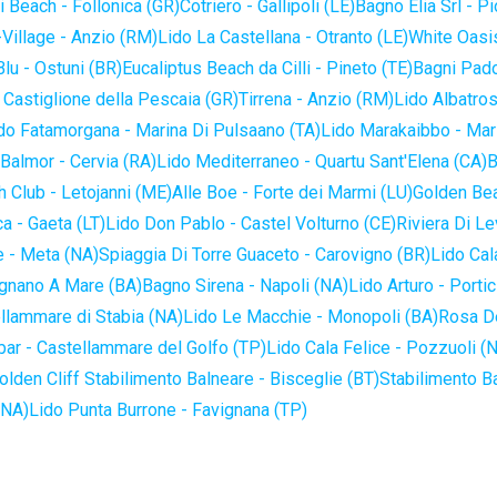
 Beach - Follonica (GR)
Cotriero - Gallipoli (LE)
Bagno Elia Srl - P
-Village - Anzio (RM)
Lido La Castellana - Otranto (LE)
White Oasis
lu - Ostuni (BR)
Eucaliptus Beach da Cilli - Pineto (TE)
Bagni Pado
 Castiglione della Pescaia (GR)
Tirrena - Anzio (RM)
Lido Albatros
do Fatamorgana - Marina Di Pulsaano (TA)
Lido Marakaibbo - Mar
Balmor - Cervia (RA)
Lido Mediterraneo - Quartu Sant'Elena (CA)
B
 Club - Letojanni (ME)
Alle Boe - Forte dei Marmi (LU)
Golden Bea
a - Gaeta (LT)
Lido Don Pablo - Castel Volturno (CE)
Riviera Di Le
 - Meta (NA)
Spiaggia Di Torre Guaceto - Carovigno (BR)
Lido Cal
ignano A Mare (BA)
Bagno Sirena - Napoli (NA)
Lido Arturo - Portic
llammare di Stabia (NA)
Lido Le Macchie - Monopoli (BA)
Rosa De
bar - Castellammare del Golfo (TP)
Lido Cala Felice - Pozzuoli (
olden Cliff Stabilimento Balneare - Bisceglie (BT)
Stabilimento B
(NA)
Lido Punta Burrone - Favignana (TP)