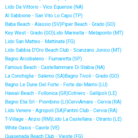
Lido Da Vittorio - Vico Equense (NA)
Al Sabbione - San Vito Lo Capo (TP)
Baba Beach - Alassio (SV)
Piper Beach - Grado (GO)
Key West - Grado (GO)
Lido Marinella - Metaponto (MT)
Lido San Matteo - Mattinata (FG)
Lido Sabbia D'Oro Beach Club - Scanzano Jonico (MT)
Bagno Arcobaleno - Fiumaretta (SP)
Famous Beach - Castellammare Di Stabia (NA)
La Conchiglia - Salerno (SA)
Bagno Tivoli - Grado (GO)
Bagno Le Dune Del Forte - Forte dei Marmi (LU)
Hawaii Beach - Follonica (GR)
Cotriero - Gallipoli (LE)
Bagno Elia Srl - Piombino (LI)
CerviAmare - Cervia (RA)
Lido Venere - Agropoli (SA)
Fantini Club - Cervia (RA)
T-Village - Anzio (RM)
Lido La Castellana - Otranto (LE)
White Oasis - Caorle (VE)
Quasenada Beach Club - Vieste (FG)