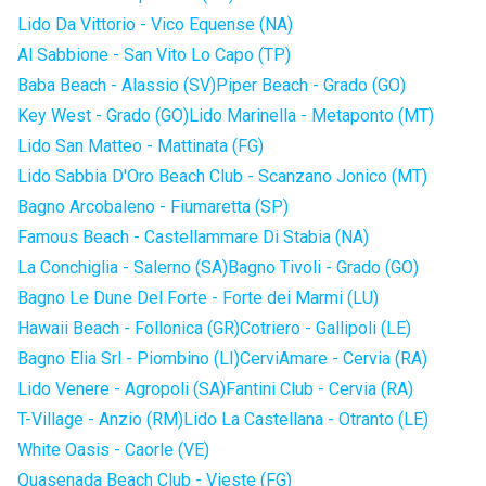
Lido Da Vittorio - Vico Equense (NA)
Al Sabbione - San Vito Lo Capo (TP)
Baba Beach - Alassio (SV)
Piper Beach - Grado (GO)
Key West - Grado (GO)
Lido Marinella - Metaponto (MT)
Lido San Matteo - Mattinata (FG)
Lido Sabbia D'Oro Beach Club - Scanzano Jonico (MT)
Bagno Arcobaleno - Fiumaretta (SP)
Famous Beach - Castellammare Di Stabia (NA)
La Conchiglia - Salerno (SA)
Bagno Tivoli - Grado (GO)
Bagno Le Dune Del Forte - Forte dei Marmi (LU)
Hawaii Beach - Follonica (GR)
Cotriero - Gallipoli (LE)
Bagno Elia Srl - Piombino (LI)
CerviAmare - Cervia (RA)
Lido Venere - Agropoli (SA)
Fantini Club - Cervia (RA)
T-Village - Anzio (RM)
Lido La Castellana - Otranto (LE)
White Oasis - Caorle (VE)
Quasenada Beach Club - Vieste (FG)