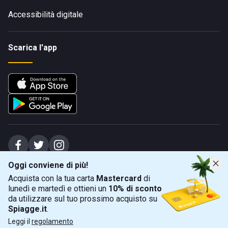
Accessibilità digitale
Scarica l'app
Oggi conviene di più!
Spiagge Srl - Sede legale: Via Marecchiese 48, 47923 Rimini (RN), IT -
Acquista con la tua carta
Mastercard
di
capitale sociale Euro 31245,57 - Iscritta al registro delle imprese di Rimini
lunedì e martedì e ottieni un
10% di sconto
Sede operativa: Via Flaminia 180, 47924 Rimini (RN), IT
-
+39 0541 772375
-
info@spiagge.it
- p.i./c.f. 04536640404
da utilizzare sul tuo prossimo acquisto su
Spiagge.it
.
Mappa
Filtra
©
2026
Spiagge Srl. Tutti i diritti riservati.
Leggi il
regolamento