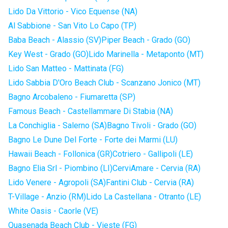
Lido Da Vittorio - Vico Equense (NA)
Al Sabbione - San Vito Lo Capo (TP)
Baba Beach - Alassio (SV)
Piper Beach - Grado (GO)
Key West - Grado (GO)
Lido Marinella - Metaponto (MT)
Lido San Matteo - Mattinata (FG)
Lido Sabbia D'Oro Beach Club - Scanzano Jonico (MT)
Bagno Arcobaleno - Fiumaretta (SP)
Famous Beach - Castellammare Di Stabia (NA)
La Conchiglia - Salerno (SA)
Bagno Tivoli - Grado (GO)
Bagno Le Dune Del Forte - Forte dei Marmi (LU)
Hawaii Beach - Follonica (GR)
Cotriero - Gallipoli (LE)
Bagno Elia Srl - Piombino (LI)
CerviAmare - Cervia (RA)
Lido Venere - Agropoli (SA)
Fantini Club - Cervia (RA)
T-Village - Anzio (RM)
Lido La Castellana - Otranto (LE)
White Oasis - Caorle (VE)
Quasenada Beach Club - Vieste (FG)