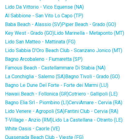
Lido Da Vittorio - Vico Equense (NA)
Al Sabbione - San Vito Lo Capo (TP)
Baba Beach - Alassio (SV)
Piper Beach - Grado (GO)
Key West - Grado (GO)
Lido Marinella - Metaponto (MT)
Lido San Matteo - Mattinata (FG)
Lido Sabbia D'Oro Beach Club - Scanzano Jonico (MT)
Bagno Arcobaleno - Fiumaretta (SP)
Famous Beach - Castellammare Di Stabia (NA)
La Conchiglia - Salerno (SA)
Bagno Tivoli - Grado (GO)
Bagno Le Dune Del Forte - Forte dei Marmi (LU)
Hawaii Beach - Follonica (GR)
Cotriero - Gallipoli (LE)
Bagno Elia Srl - Piombino (LI)
CerviAmare - Cervia (RA)
Lido Venere - Agropoli (SA)
Fantini Club - Cervia (RA)
T-Village - Anzio (RM)
Lido La Castellana - Otranto (LE)
White Oasis - Caorle (VE)
Quasenada Beach Club - Vieste (FG)