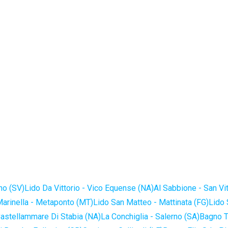
no (SV)
Lido Da Vittorio - Vico Equense (NA)
Al Sabbione - San Vi
Marinella - Metaponto (MT)
Lido San Matteo - Mattinata (FG)
Lido 
astellammare Di Stabia (NA)
La Conchiglia - Salerno (SA)
Bagno T