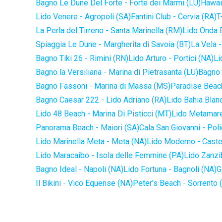
Bagno Le Dune Del Forte - Forte dei Marmi (LU)
Hawaii
Lido Venere - Agropoli (SA)
Fantini Club - Cervia (RA)
T
La Perla del Tirreno - Santa Marinella (RM)
Lido Onda B
Spiaggia Le Dune - Margherita di Savoia (BT)
La Vela -
Bagno Tiki 26 - Rimini (RN)
Lido Arturo - Portici (NA)
Li
Bagno la Versiliana - Marina di Pietrasanta (LU)
Bagno 
Bagno Fassoni - Marina di Massa (MS)
Paradise Beach
Bagno Caesar 222 - Lido Adriano (RA)
Lido Bahia Blanc
Lido 48 Beach - Marina Di Pisticci (MT)
Lido Metamare
Panorama Beach - Maiori (SA)
Cala San Giovanni - Pol
Lido Marinella Meta - Meta (NA)
Lido Moderno - Caste
Lido Maracaibo - Isola delle Femmine (PA)
Lido Zanzi
Bagno Ideal - Napoli (NA)
Lido Fortuna - Bagnoli (NA)
G
Il Bikini - Vico Equense (NA)
Peter's Beach - Sorrento 