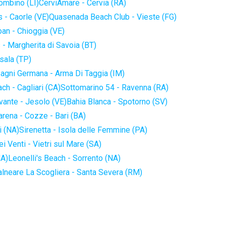
iombino (LI)
CerviAmare - Cervia (RA)
 - Caorle (VE)
Quasenada Beach Club - Vieste (FG)
an - Chioggia (VE)
 - Margherita di Savoia (BT)
sala (TP)
agni Germana - Arma Di Taggia (IM)
ch - Cagliari (CA)
Sottomarino 54 - Ravenna (RA)
vante - Jesolo (VE)
Bahia Blanca - Spotorno (SV)
arena - Cozze - Bari (BA)
i (NA)
Sirenetta - Isola delle Femmine (PA)
i Venti - Vietri sul Mare (SA)
NA)
Leonelli's Beach - Sorrento (NA)
alneare La Scogliera - Santa Severa (RM)