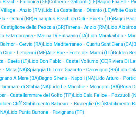
 Beach - Follonica (GR)
Cotriero - Gallipoli (LE)
Bagno Elia Srl - P
-Village - Anzio (RM)
Lido La Castellana - Otranto (LE)
White Oasis
lu - Ostuni (BR)
Eucaliptus Beach da Cilli - Pineto (TE)
Bagni Pado
 Castiglione della Pescaia (GR)
Tirrena - Anzio (RM)
Lido Albatros
do Fatamorgana - Marina Di Pulsaano (TA)
Lido Marakaibbo - Mar
Balmor - Cervia (RA)
Lido Mediterraneo - Quartu Sant'Elena (CA)
B
 Club - Letojanni (ME)
Alle Boe - Forte dei Marmi (LU)
Golden Bea
a - Gaeta (LT)
Lido Don Pablo - Castel Volturno (CE)
Riviera Di Le
 - Meta (NA)
Spiaggia Di Torre Guaceto - Carovigno (BR)
Lido Cal
ignano A Mare (BA)
Bagno Sirena - Napoli (NA)
Lido Arturo - Portic
llammare di Stabia (NA)
Lido Le Macchie - Monopoli (BA)
Rosa De
bar - Castellammare del Golfo (TP)
Lido Cala Felice - Pozzuoli (
olden Cliff Stabilimento Balneare - Bisceglie (BT)
Stabilimento B
(NA)
Lido Punta Burrone - Favignana (TP)