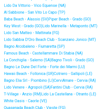
Lido Da Vittorio - Vico Equense (NA)
Al Sabbione - San Vito Lo Capo (TP)
Baba Beach - Alassio (SV)
Piper Beach - Grado (GO)
Key West - Grado (GO)
Lido Marinella - Metaponto (MT)
Lido San Matteo - Mattinata (FG)
Lido Sabbia D'Oro Beach Club - Scanzano Jonico (MT)
Bagno Arcobaleno - Fiumaretta (SP)
Famous Beach - Castellammare Di Stabia (NA)
La Conchiglia - Salerno (SA)
Bagno Tivoli - Grado (GO)
Bagno Le Dune Del Forte - Forte dei Marmi (LU)
Hawaii Beach - Follonica (GR)
Cotriero - Gallipoli (LE)
Bagno Elia Srl - Piombino (LI)
CerviAmare - Cervia (RA)
Lido Venere - Agropoli (SA)
Fantini Club - Cervia (RA)
T-Village - Anzio (RM)
Lido La Castellana - Otranto (LE)
White Oasis - Caorle (VE)
Quasenada Beach Club - Vieste (FG)