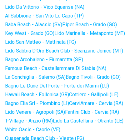
Lido Da Vittorio - Vico Equense (NA)
Al Sabbione - San Vito Lo Capo (TP)
Baba Beach - Alassio (SV)
Piper Beach - Grado (GO)
Key West - Grado (GO)
Lido Marinella - Metaponto (MT)
Lido San Matteo - Mattinata (FG)
Lido Sabbia D'Oro Beach Club - Scanzano Jonico (MT)
Bagno Arcobaleno - Fiumaretta (SP)
Famous Beach - Castellammare Di Stabia (NA)
La Conchiglia - Salerno (SA)
Bagno Tivoli - Grado (GO)
Bagno Le Dune Del Forte - Forte dei Marmi (LU)
Hawaii Beach - Follonica (GR)
Cotriero - Gallipoli (LE)
Bagno Elia Srl - Piombino (LI)
CerviAmare - Cervia (RA)
Lido Venere - Agropoli (SA)
Fantini Club - Cervia (RA)
T-Village - Anzio (RM)
Lido La Castellana - Otranto (LE)
White Oasis - Caorle (VE)
Quasenada Beach Club - Vieste (FG)