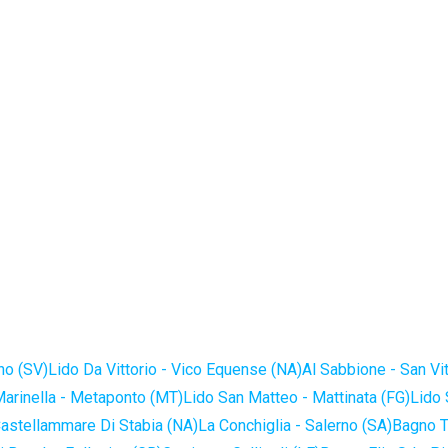
no (SV)
Lido Da Vittorio - Vico Equense (NA)
Al Sabbione - San Vi
Marinella - Metaponto (MT)
Lido San Matteo - Mattinata (FG)
Lido 
astellammare Di Stabia (NA)
La Conchiglia - Salerno (SA)
Bagno T