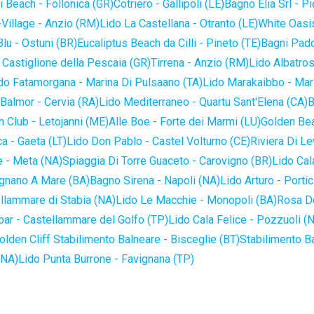
 Beach - Follonica (GR)
Cotriero - Gallipoli (LE)
Bagno Elia Srl - P
-Village - Anzio (RM)
Lido La Castellana - Otranto (LE)
White Oasis
lu - Ostuni (BR)
Eucaliptus Beach da Cilli - Pineto (TE)
Bagni Pado
 Castiglione della Pescaia (GR)
Tirrena - Anzio (RM)
Lido Albatros
do Fatamorgana - Marina Di Pulsaano (TA)
Lido Marakaibbo - Mar
Balmor - Cervia (RA)
Lido Mediterraneo - Quartu Sant'Elena (CA)
B
 Club - Letojanni (ME)
Alle Boe - Forte dei Marmi (LU)
Golden Bea
a - Gaeta (LT)
Lido Don Pablo - Castel Volturno (CE)
Riviera Di Le
 - Meta (NA)
Spiaggia Di Torre Guaceto - Carovigno (BR)
Lido Cal
ignano A Mare (BA)
Bagno Sirena - Napoli (NA)
Lido Arturo - Portic
llammare di Stabia (NA)
Lido Le Macchie - Monopoli (BA)
Rosa De
bar - Castellammare del Golfo (TP)
Lido Cala Felice - Pozzuoli (
olden Cliff Stabilimento Balneare - Bisceglie (BT)
Stabilimento B
(NA)
Lido Punta Burrone - Favignana (TP)