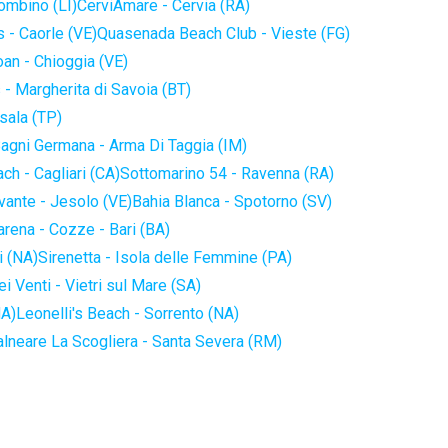
iombino (LI)
CerviAmare - Cervia (RA)
 - Caorle (VE)
Quasenada Beach Club - Vieste (FG)
an - Chioggia (VE)
 - Margherita di Savoia (BT)
sala (TP)
agni Germana - Arma Di Taggia (IM)
ch - Cagliari (CA)
Sottomarino 54 - Ravenna (RA)
vante - Jesolo (VE)
Bahia Blanca - Spotorno (SV)
arena - Cozze - Bari (BA)
i (NA)
Sirenetta - Isola delle Femmine (PA)
i Venti - Vietri sul Mare (SA)
NA)
Leonelli's Beach - Sorrento (NA)
alneare La Scogliera - Santa Severa (RM)