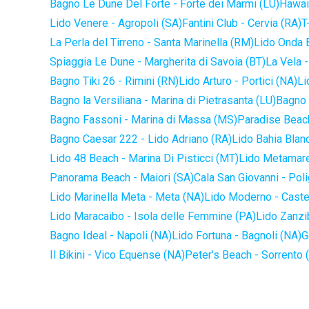
Bagno Le Dune Del Forte - Forte dei Marmi (LU)
Hawaii
Lido Venere - Agropoli (SA)
Fantini Club - Cervia (RA)
T
La Perla del Tirreno - Santa Marinella (RM)
Lido Onda B
Spiaggia Le Dune - Margherita di Savoia (BT)
La Vela -
Bagno Tiki 26 - Rimini (RN)
Lido Arturo - Portici (NA)
Li
Bagno la Versiliana - Marina di Pietrasanta (LU)
Bagno 
Bagno Fassoni - Marina di Massa (MS)
Paradise Beach
Bagno Caesar 222 - Lido Adriano (RA)
Lido Bahia Blanc
Lido 48 Beach - Marina Di Pisticci (MT)
Lido Metamare
Panorama Beach - Maiori (SA)
Cala San Giovanni - Pol
Lido Marinella Meta - Meta (NA)
Lido Moderno - Caste
Lido Maracaibo - Isola delle Femmine (PA)
Lido Zanzi
Bagno Ideal - Napoli (NA)
Lido Fortuna - Bagnoli (NA)
G
Il Bikini - Vico Equense (NA)
Peter's Beach - Sorrento 