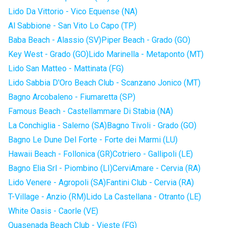
Lido Da Vittorio - Vico Equense (NA)
Al Sabbione - San Vito Lo Capo (TP)
Baba Beach - Alassio (SV)
Piper Beach - Grado (GO)
Key West - Grado (GO)
Lido Marinella - Metaponto (MT)
Lido San Matteo - Mattinata (FG)
Lido Sabbia D'Oro Beach Club - Scanzano Jonico (MT)
Bagno Arcobaleno - Fiumaretta (SP)
Famous Beach - Castellammare Di Stabia (NA)
La Conchiglia - Salerno (SA)
Bagno Tivoli - Grado (GO)
Bagno Le Dune Del Forte - Forte dei Marmi (LU)
Hawaii Beach - Follonica (GR)
Cotriero - Gallipoli (LE)
Bagno Elia Srl - Piombino (LI)
CerviAmare - Cervia (RA)
Lido Venere - Agropoli (SA)
Fantini Club - Cervia (RA)
T-Village - Anzio (RM)
Lido La Castellana - Otranto (LE)
White Oasis - Caorle (VE)
Quasenada Beach Club - Vieste (FG)