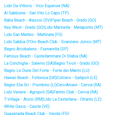
Lido Da Vittorio - Vico Equense (NA)
Al Sabbione - San Vito Lo Capo (TP)
Baba Beach - Alassio (SV)
Piper Beach - Grado (GO)
Key West - Grado (GO)
Lido Marinella - Metaponto (MT)
Lido San Matteo - Mattinata (FG)
Lido Sabbia D'Oro Beach Club - Scanzano Jonico (MT)
Bagno Arcobaleno - Fiumaretta (SP)
Famous Beach - Castellammare Di Stabia (NA)
La Conchiglia - Salerno (SA)
Bagno Tivoli - Grado (GO)
Bagno Le Dune Del Forte - Forte dei Marmi (LU)
Hawaii Beach - Follonica (GR)
Cotriero - Gallipoli (LE)
Bagno Elia Srl - Piombino (LI)
CerviAmare - Cervia (RA)
Lido Venere - Agropoli (SA)
Fantini Club - Cervia (RA)
T-Village - Anzio (RM)
Lido La Castellana - Otranto (LE)
White Oasis - Caorle (VE)
Quasenada Beach Club - Vieste (FG)