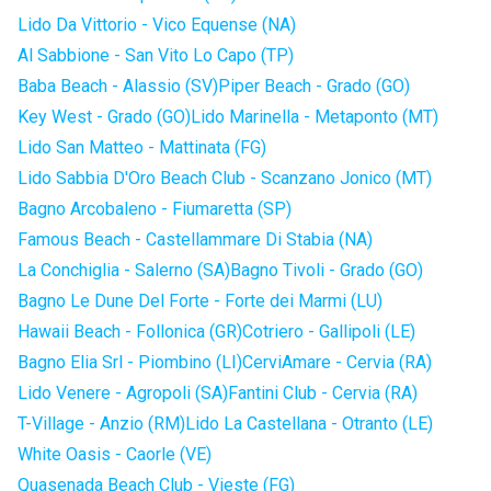
Lido Da Vittorio - Vico Equense (NA)
Al Sabbione - San Vito Lo Capo (TP)
Baba Beach - Alassio (SV)
Piper Beach - Grado (GO)
Key West - Grado (GO)
Lido Marinella - Metaponto (MT)
Lido San Matteo - Mattinata (FG)
Lido Sabbia D'Oro Beach Club - Scanzano Jonico (MT)
Bagno Arcobaleno - Fiumaretta (SP)
Famous Beach - Castellammare Di Stabia (NA)
La Conchiglia - Salerno (SA)
Bagno Tivoli - Grado (GO)
Bagno Le Dune Del Forte - Forte dei Marmi (LU)
Hawaii Beach - Follonica (GR)
Cotriero - Gallipoli (LE)
Bagno Elia Srl - Piombino (LI)
CerviAmare - Cervia (RA)
Lido Venere - Agropoli (SA)
Fantini Club - Cervia (RA)
T-Village - Anzio (RM)
Lido La Castellana - Otranto (LE)
White Oasis - Caorle (VE)
Quasenada Beach Club - Vieste (FG)