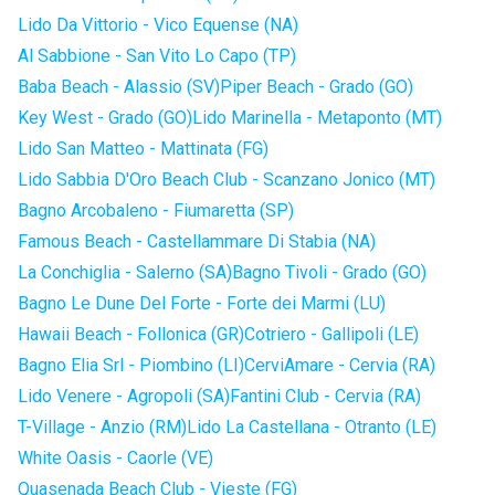
Lido Da Vittorio - Vico Equense (NA)
Al Sabbione - San Vito Lo Capo (TP)
Baba Beach - Alassio (SV)
Piper Beach - Grado (GO)
Key West - Grado (GO)
Lido Marinella - Metaponto (MT)
Lido San Matteo - Mattinata (FG)
Lido Sabbia D'Oro Beach Club - Scanzano Jonico (MT)
Bagno Arcobaleno - Fiumaretta (SP)
Famous Beach - Castellammare Di Stabia (NA)
La Conchiglia - Salerno (SA)
Bagno Tivoli - Grado (GO)
Bagno Le Dune Del Forte - Forte dei Marmi (LU)
Hawaii Beach - Follonica (GR)
Cotriero - Gallipoli (LE)
Bagno Elia Srl - Piombino (LI)
CerviAmare - Cervia (RA)
Lido Venere - Agropoli (SA)
Fantini Club - Cervia (RA)
T-Village - Anzio (RM)
Lido La Castellana - Otranto (LE)
White Oasis - Caorle (VE)
Quasenada Beach Club - Vieste (FG)