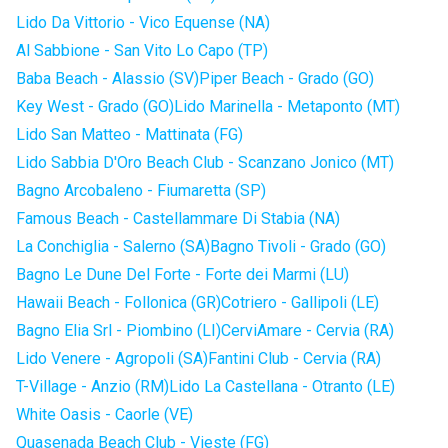
Lido Da Vittorio - Vico Equense (NA)
Al Sabbione - San Vito Lo Capo (TP)
Baba Beach - Alassio (SV)
Piper Beach - Grado (GO)
Key West - Grado (GO)
Lido Marinella - Metaponto (MT)
Lido San Matteo - Mattinata (FG)
Lido Sabbia D'Oro Beach Club - Scanzano Jonico (MT)
Bagno Arcobaleno - Fiumaretta (SP)
Famous Beach - Castellammare Di Stabia (NA)
La Conchiglia - Salerno (SA)
Bagno Tivoli - Grado (GO)
Bagno Le Dune Del Forte - Forte dei Marmi (LU)
Hawaii Beach - Follonica (GR)
Cotriero - Gallipoli (LE)
Bagno Elia Srl - Piombino (LI)
CerviAmare - Cervia (RA)
Lido Venere - Agropoli (SA)
Fantini Club - Cervia (RA)
T-Village - Anzio (RM)
Lido La Castellana - Otranto (LE)
White Oasis - Caorle (VE)
Quasenada Beach Club - Vieste (FG)