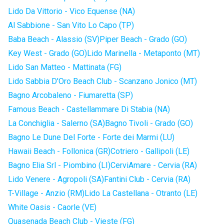
Lido Da Vittorio - Vico Equense (NA)
Al Sabbione - San Vito Lo Capo (TP)
Baba Beach - Alassio (SV)
Piper Beach - Grado (GO)
Key West - Grado (GO)
Lido Marinella - Metaponto (MT)
Lido San Matteo - Mattinata (FG)
Lido Sabbia D'Oro Beach Club - Scanzano Jonico (MT)
Bagno Arcobaleno - Fiumaretta (SP)
Famous Beach - Castellammare Di Stabia (NA)
La Conchiglia - Salerno (SA)
Bagno Tivoli - Grado (GO)
Bagno Le Dune Del Forte - Forte dei Marmi (LU)
Hawaii Beach - Follonica (GR)
Cotriero - Gallipoli (LE)
Bagno Elia Srl - Piombino (LI)
CerviAmare - Cervia (RA)
Lido Venere - Agropoli (SA)
Fantini Club - Cervia (RA)
T-Village - Anzio (RM)
Lido La Castellana - Otranto (LE)
White Oasis - Caorle (VE)
Quasenada Beach Club - Vieste (FG)