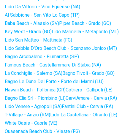
Lido Da Vittorio - Vico Equense (NA)
Al Sabbione - San Vito Lo Capo (TP)
Baba Beach - Alassio (SV)
Piper Beach - Grado (GO)
Key West - Grado (GO)
Lido Marinella - Metaponto (MT)
Lido San Matteo - Mattinata (FG)
Lido Sabbia D'Oro Beach Club - Scanzano Jonico (MT)
Bagno Arcobaleno - Fiumaretta (SP)
Famous Beach - Castellammare Di Stabia (NA)
La Conchiglia - Salerno (SA)
Bagno Tivoli - Grado (GO)
Bagno Le Dune Del Forte - Forte dei Marmi (LU)
Hawaii Beach - Follonica (GR)
Cotriero - Gallipoli (LE)
Bagno Elia Srl - Piombino (LI)
CerviAmare - Cervia (RA)
Lido Venere - Agropoli (SA)
Fantini Club - Cervia (RA)
T-Village - Anzio (RM)
Lido La Castellana - Otranto (LE)
White Oasis - Caorle (VE)
Quasenada Beach Club - Vieste (FG)