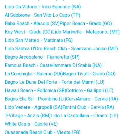
Lido Da Vittorio - Vico Equense (NA)
Al Sabbione - San Vito Lo Capo (TP)
Baba Beach - Alassio (SV)
Piper Beach - Grado (GO)
Key West - Grado (GO)
Lido Marinella - Metaponto (MT)
Lido San Matteo - Mattinata (FG)
Lido Sabbia D'Oro Beach Club - Scanzano Jonico (MT)
Bagno Arcobaleno - Fiumaretta (SP)
Famous Beach - Castellammare Di Stabia (NA)
La Conchiglia - Salerno (SA)
Bagno Tivoli - Grado (GO)
Bagno Le Dune Del Forte - Forte dei Marmi (LU)
Hawaii Beach - Follonica (GR)
Cotriero - Gallipoli (LE)
Bagno Elia Srl - Piombino (LI)
CerviAmare - Cervia (RA)
Lido Venere - Agropoli (SA)
Fantini Club - Cervia (RA)
T-Village - Anzio (RM)
Lido La Castellana - Otranto (LE)
White Oasis - Caorle (VE)
Quasenada Beach Club - Vieste (FG)