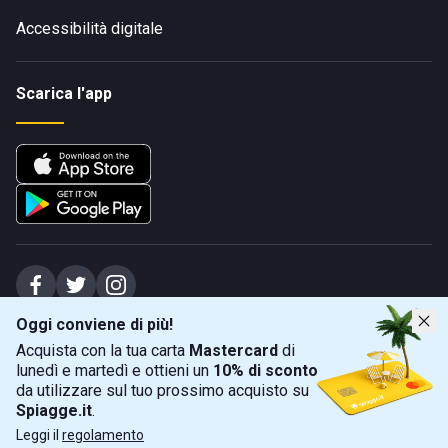
Accessibilità digitale
Scarica l'app
Oggi conviene di più!
Spiagge Srl - Sede legale: Via Marecchiese 48, 47923 Rimini (RN), IT -
Acquista con la tua carta
Mastercard
di
capitale sociale Euro 31245,57 - Iscritta al registro delle imprese di Rimini
lunedì e martedì e ottieni un
10% di sconto
Sede operativa: Via Flaminia 180, 47924 Rimini (RN), IT
-
+39 0541 772375
-
info@spiagge.it
- p.i./c.f. 04536640404
da utilizzare sul tuo prossimo acquisto su
Spiagge.it
.
Mappa
Filtra
©
2026
Spiagge Srl. Tutti i diritti riservati.
Leggi il
regolamento