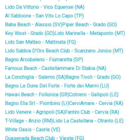
Lido Da Vittorio - Vico Equense (NA)
Al Sabbione - San Vito Lo Capo (TP)
Baba Beach - Alassio (SV)
Piper Beach - Grado (GO)
Key West - Grado (GO)
Lido Marinella - Metaponto (MT)
Lido San Matteo - Mattinata (FG)
Lido Sabbia D'Oro Beach Club - Scanzano Jonico (MT)
Bagno Arcobaleno - Fiumaretta (SP)
Famous Beach - Castellammare Di Stabia (NA)
La Conchiglia - Salerno (SA)
Bagno Tivoli - Grado (GO)
Bagno Le Dune Del Forte - Forte dei Marmi (LU)
Hawaii Beach - Follonica (GR)
Cotriero - Gallipoli (LE)
Bagno Elia Srl - Piombino (LI)
CerviAmare - Cervia (RA)
Lido Venere - Agropoli (SA)
Fantini Club - Cervia (RA)
T-Village - Anzio (RM)
Lido La Castellana - Otranto (LE)
White Oasis - Caorle (VE)
Quasenada Beach Club - Vieste (FG)