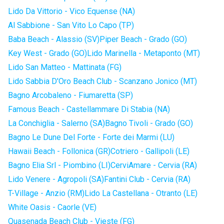
Lido Da Vittorio - Vico Equense (NA)
Al Sabbione - San Vito Lo Capo (TP)
Baba Beach - Alassio (SV)
Piper Beach - Grado (GO)
Key West - Grado (GO)
Lido Marinella - Metaponto (MT)
Lido San Matteo - Mattinata (FG)
Lido Sabbia D'Oro Beach Club - Scanzano Jonico (MT)
Bagno Arcobaleno - Fiumaretta (SP)
Famous Beach - Castellammare Di Stabia (NA)
La Conchiglia - Salerno (SA)
Bagno Tivoli - Grado (GO)
Bagno Le Dune Del Forte - Forte dei Marmi (LU)
Hawaii Beach - Follonica (GR)
Cotriero - Gallipoli (LE)
Bagno Elia Srl - Piombino (LI)
CerviAmare - Cervia (RA)
Lido Venere - Agropoli (SA)
Fantini Club - Cervia (RA)
T-Village - Anzio (RM)
Lido La Castellana - Otranto (LE)
White Oasis - Caorle (VE)
Quasenada Beach Club - Vieste (FG)