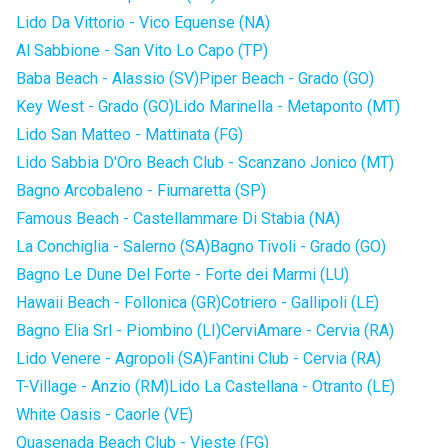
Lido Da Vittorio - Vico Equense (NA)
Al Sabbione - San Vito Lo Capo (TP)
Baba Beach - Alassio (SV)
Piper Beach - Grado (GO)
Key West - Grado (GO)
Lido Marinella - Metaponto (MT)
Lido San Matteo - Mattinata (FG)
Lido Sabbia D'Oro Beach Club - Scanzano Jonico (MT)
Bagno Arcobaleno - Fiumaretta (SP)
Famous Beach - Castellammare Di Stabia (NA)
La Conchiglia - Salerno (SA)
Bagno Tivoli - Grado (GO)
Bagno Le Dune Del Forte - Forte dei Marmi (LU)
Hawaii Beach - Follonica (GR)
Cotriero - Gallipoli (LE)
Bagno Elia Srl - Piombino (LI)
CerviAmare - Cervia (RA)
Lido Venere - Agropoli (SA)
Fantini Club - Cervia (RA)
T-Village - Anzio (RM)
Lido La Castellana - Otranto (LE)
White Oasis - Caorle (VE)
Quasenada Beach Club - Vieste (FG)