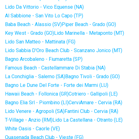
Lido Da Vittorio - Vico Equense (NA)
Al Sabbione - San Vito Lo Capo (TP)
Baba Beach - Alassio (SV)
Piper Beach - Grado (GO)
Key West - Grado (GO)
Lido Marinella - Metaponto (MT)
Lido San Matteo - Mattinata (FG)
Lido Sabbia D'Oro Beach Club - Scanzano Jonico (MT)
Bagno Arcobaleno - Fiumaretta (SP)
Famous Beach - Castellammare Di Stabia (NA)
La Conchiglia - Salerno (SA)
Bagno Tivoli - Grado (GO)
Bagno Le Dune Del Forte - Forte dei Marmi (LU)
Hawaii Beach - Follonica (GR)
Cotriero - Gallipoli (LE)
Bagno Elia Srl - Piombino (LI)
CerviAmare - Cervia (RA)
Lido Venere - Agropoli (SA)
Fantini Club - Cervia (RA)
T-Village - Anzio (RM)
Lido La Castellana - Otranto (LE)
White Oasis - Caorle (VE)
Quasenada Beach Club - Vieste (FG)