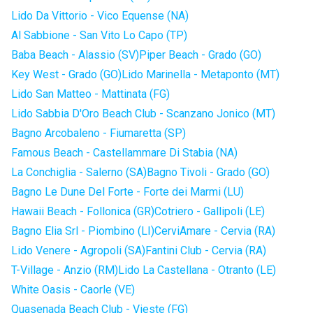
Lido Da Vittorio - Vico Equense (NA)
Al Sabbione - San Vito Lo Capo (TP)
Baba Beach - Alassio (SV)
Piper Beach - Grado (GO)
Key West - Grado (GO)
Lido Marinella - Metaponto (MT)
Lido San Matteo - Mattinata (FG)
Lido Sabbia D'Oro Beach Club - Scanzano Jonico (MT)
Bagno Arcobaleno - Fiumaretta (SP)
Famous Beach - Castellammare Di Stabia (NA)
La Conchiglia - Salerno (SA)
Bagno Tivoli - Grado (GO)
Bagno Le Dune Del Forte - Forte dei Marmi (LU)
Hawaii Beach - Follonica (GR)
Cotriero - Gallipoli (LE)
Bagno Elia Srl - Piombino (LI)
CerviAmare - Cervia (RA)
Lido Venere - Agropoli (SA)
Fantini Club - Cervia (RA)
T-Village - Anzio (RM)
Lido La Castellana - Otranto (LE)
White Oasis - Caorle (VE)
Quasenada Beach Club - Vieste (FG)