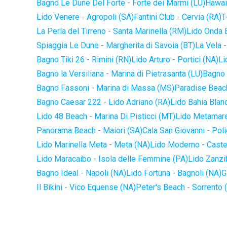
Bagno Le Dune Del Forte - Forte dei Marmi (LU)
Hawaii
Lido Venere - Agropoli (SA)
Fantini Club - Cervia (RA)
T
La Perla del Tirreno - Santa Marinella (RM)
Lido Onda B
Spiaggia Le Dune - Margherita di Savoia (BT)
La Vela -
Bagno Tiki 26 - Rimini (RN)
Lido Arturo - Portici (NA)
Li
Bagno la Versiliana - Marina di Pietrasanta (LU)
Bagno 
Bagno Fassoni - Marina di Massa (MS)
Paradise Beach
Bagno Caesar 222 - Lido Adriano (RA)
Lido Bahia Blanc
Lido 48 Beach - Marina Di Pisticci (MT)
Lido Metamare
Panorama Beach - Maiori (SA)
Cala San Giovanni - Pol
Lido Marinella Meta - Meta (NA)
Lido Moderno - Caste
Lido Maracaibo - Isola delle Femmine (PA)
Lido Zanzi
Bagno Ideal - Napoli (NA)
Lido Fortuna - Bagnoli (NA)
G
Il Bikini - Vico Equense (NA)
Peter's Beach - Sorrento 