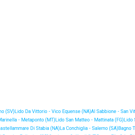
no (SV)
Lido Da Vittorio - Vico Equense (NA)
Al Sabbione - San Vi
Marinella - Metaponto (MT)
Lido San Matteo - Mattinata (FG)
Lido 
astellammare Di Stabia (NA)
La Conchiglia - Salerno (SA)
Bagno T