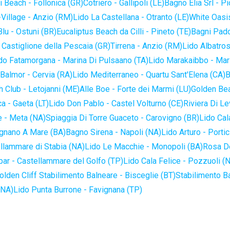
 Beach - Follonica (GR)
Cotriero - Gallipoli (LE)
Bagno Elia Srl - P
-Village - Anzio (RM)
Lido La Castellana - Otranto (LE)
White Oasis
lu - Ostuni (BR)
Eucaliptus Beach da Cilli - Pineto (TE)
Bagni Pado
 Castiglione della Pescaia (GR)
Tirrena - Anzio (RM)
Lido Albatros
do Fatamorgana - Marina Di Pulsaano (TA)
Lido Marakaibbo - Mar
Balmor - Cervia (RA)
Lido Mediterraneo - Quartu Sant'Elena (CA)
B
 Club - Letojanni (ME)
Alle Boe - Forte dei Marmi (LU)
Golden Bea
a - Gaeta (LT)
Lido Don Pablo - Castel Volturno (CE)
Riviera Di Le
 - Meta (NA)
Spiaggia Di Torre Guaceto - Carovigno (BR)
Lido Cal
ignano A Mare (BA)
Bagno Sirena - Napoli (NA)
Lido Arturo - Portic
llammare di Stabia (NA)
Lido Le Macchie - Monopoli (BA)
Rosa De
bar - Castellammare del Golfo (TP)
Lido Cala Felice - Pozzuoli (
olden Cliff Stabilimento Balneare - Bisceglie (BT)
Stabilimento B
(NA)
Lido Punta Burrone - Favignana (TP)