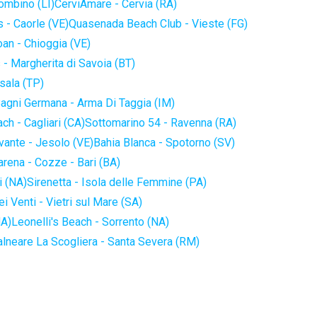
iombino (LI)
CerviAmare - Cervia (RA)
 - Caorle (VE)
Quasenada Beach Club - Vieste (FG)
an - Chioggia (VE)
 - Margherita di Savoia (BT)
sala (TP)
agni Germana - Arma Di Taggia (IM)
ch - Cagliari (CA)
Sottomarino 54 - Ravenna (RA)
vante - Jesolo (VE)
Bahia Blanca - Spotorno (SV)
arena - Cozze - Bari (BA)
i (NA)
Sirenetta - Isola delle Femmine (PA)
i Venti - Vietri sul Mare (SA)
NA)
Leonelli's Beach - Sorrento (NA)
alneare La Scogliera - Santa Severa (RM)