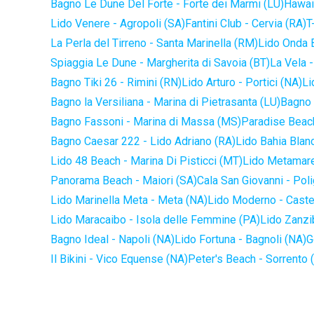
Bagno Le Dune Del Forte - Forte dei Marmi (LU)
Hawaii
Lido Venere - Agropoli (SA)
Fantini Club - Cervia (RA)
T
La Perla del Tirreno - Santa Marinella (RM)
Lido Onda B
Spiaggia Le Dune - Margherita di Savoia (BT)
La Vela -
Bagno Tiki 26 - Rimini (RN)
Lido Arturo - Portici (NA)
Li
Bagno la Versiliana - Marina di Pietrasanta (LU)
Bagno 
Bagno Fassoni - Marina di Massa (MS)
Paradise Beach
Bagno Caesar 222 - Lido Adriano (RA)
Lido Bahia Blanc
Lido 48 Beach - Marina Di Pisticci (MT)
Lido Metamare
Panorama Beach - Maiori (SA)
Cala San Giovanni - Pol
Lido Marinella Meta - Meta (NA)
Lido Moderno - Caste
Lido Maracaibo - Isola delle Femmine (PA)
Lido Zanzi
Bagno Ideal - Napoli (NA)
Lido Fortuna - Bagnoli (NA)
G
Il Bikini - Vico Equense (NA)
Peter's Beach - Sorrento 