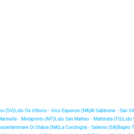
no (SV)
Lido Da Vittorio - Vico Equense (NA)
Al Sabbione - San Vi
Marinella - Metaponto (MT)
Lido San Matteo - Mattinata (FG)
Lido 
astellammare Di Stabia (NA)
La Conchiglia - Salerno (SA)
Bagno T