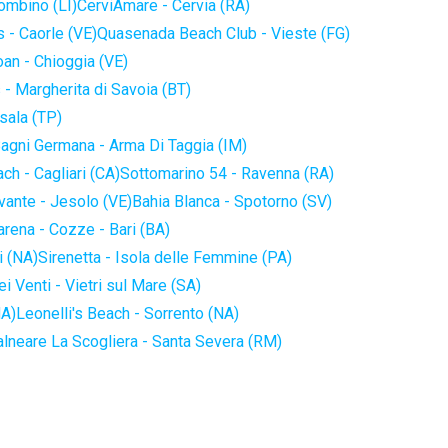
iombino (LI)
CerviAmare - Cervia (RA)
 - Caorle (VE)
Quasenada Beach Club - Vieste (FG)
an - Chioggia (VE)
 - Margherita di Savoia (BT)
sala (TP)
agni Germana - Arma Di Taggia (IM)
ch - Cagliari (CA)
Sottomarino 54 - Ravenna (RA)
vante - Jesolo (VE)
Bahia Blanca - Spotorno (SV)
arena - Cozze - Bari (BA)
i (NA)
Sirenetta - Isola delle Femmine (PA)
i Venti - Vietri sul Mare (SA)
NA)
Leonelli's Beach - Sorrento (NA)
alneare La Scogliera - Santa Severa (RM)