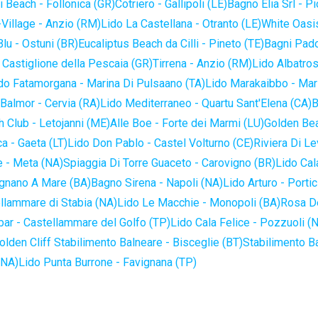
 Beach - Follonica (GR)
Cotriero - Gallipoli (LE)
Bagno Elia Srl - P
-Village - Anzio (RM)
Lido La Castellana - Otranto (LE)
White Oasis
lu - Ostuni (BR)
Eucaliptus Beach da Cilli - Pineto (TE)
Bagni Pado
 Castiglione della Pescaia (GR)
Tirrena - Anzio (RM)
Lido Albatros
do Fatamorgana - Marina Di Pulsaano (TA)
Lido Marakaibbo - Mar
Balmor - Cervia (RA)
Lido Mediterraneo - Quartu Sant'Elena (CA)
B
 Club - Letojanni (ME)
Alle Boe - Forte dei Marmi (LU)
Golden Bea
a - Gaeta (LT)
Lido Don Pablo - Castel Volturno (CE)
Riviera Di Le
 - Meta (NA)
Spiaggia Di Torre Guaceto - Carovigno (BR)
Lido Cal
ignano A Mare (BA)
Bagno Sirena - Napoli (NA)
Lido Arturo - Portic
llammare di Stabia (NA)
Lido Le Macchie - Monopoli (BA)
Rosa De
bar - Castellammare del Golfo (TP)
Lido Cala Felice - Pozzuoli (
olden Cliff Stabilimento Balneare - Bisceglie (BT)
Stabilimento B
(NA)
Lido Punta Burrone - Favignana (TP)