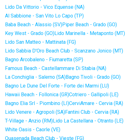
Lido Da Vittorio - Vico Equense (NA)
Al Sabbione - San Vito Lo Capo (TP)
Baba Beach - Alassio (SV)
Piper Beach - Grado (GO)
Key West - Grado (GO)
Lido Marinella - Metaponto (MT)
Lido San Matteo - Mattinata (FG)
Lido Sabbia D'Oro Beach Club - Scanzano Jonico (MT)
Bagno Arcobaleno - Fiumaretta (SP)
Famous Beach - Castellammare Di Stabia (NA)
La Conchiglia - Salerno (SA)
Bagno Tivoli - Grado (GO)
Bagno Le Dune Del Forte - Forte dei Marmi (LU)
Hawaii Beach - Follonica (GR)
Cotriero - Gallipoli (LE)
Bagno Elia Srl - Piombino (LI)
CerviAmare - Cervia (RA)
Lido Venere - Agropoli (SA)
Fantini Club - Cervia (RA)
T-Village - Anzio (RM)
Lido La Castellana - Otranto (LE)
White Oasis - Caorle (VE)
Quasenada Beach Club - Vieste (FG)