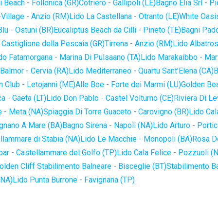
 Beach - Follonica (GR)
Cotriero - Gallipoli (LE)
Bagno Elia Srl - P
-Village - Anzio (RM)
Lido La Castellana - Otranto (LE)
White Oasis
lu - Ostuni (BR)
Eucaliptus Beach da Cilli - Pineto (TE)
Bagni Pado
 Castiglione della Pescaia (GR)
Tirrena - Anzio (RM)
Lido Albatros
do Fatamorgana - Marina Di Pulsaano (TA)
Lido Marakaibbo - Mar
Balmor - Cervia (RA)
Lido Mediterraneo - Quartu Sant'Elena (CA)
B
 Club - Letojanni (ME)
Alle Boe - Forte dei Marmi (LU)
Golden Bea
a - Gaeta (LT)
Lido Don Pablo - Castel Volturno (CE)
Riviera Di Le
 - Meta (NA)
Spiaggia Di Torre Guaceto - Carovigno (BR)
Lido Cal
ignano A Mare (BA)
Bagno Sirena - Napoli (NA)
Lido Arturo - Portic
llammare di Stabia (NA)
Lido Le Macchie - Monopoli (BA)
Rosa De
bar - Castellammare del Golfo (TP)
Lido Cala Felice - Pozzuoli (
olden Cliff Stabilimento Balneare - Bisceglie (BT)
Stabilimento B
(NA)
Lido Punta Burrone - Favignana (TP)