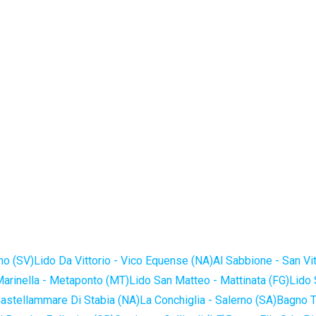
no (SV)
Lido Da Vittorio - Vico Equense (NA)
Al Sabbione - San Vi
Marinella - Metaponto (MT)
Lido San Matteo - Mattinata (FG)
Lido 
astellammare Di Stabia (NA)
La Conchiglia - Salerno (SA)
Bagno T