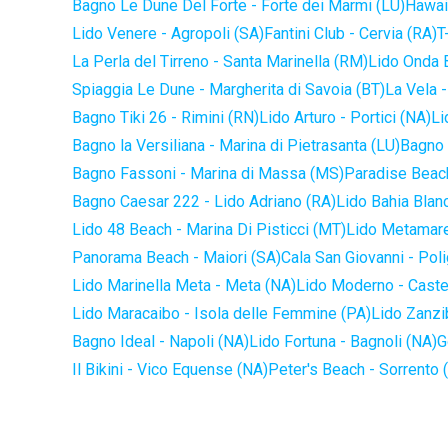
Bagno Le Dune Del Forte - Forte dei Marmi (LU)
Hawaii
Lido Venere - Agropoli (SA)
Fantini Club - Cervia (RA)
T
La Perla del Tirreno - Santa Marinella (RM)
Lido Onda B
Spiaggia Le Dune - Margherita di Savoia (BT)
La Vela -
Bagno Tiki 26 - Rimini (RN)
Lido Arturo - Portici (NA)
Li
Bagno la Versiliana - Marina di Pietrasanta (LU)
Bagno 
Bagno Fassoni - Marina di Massa (MS)
Paradise Beach
Bagno Caesar 222 - Lido Adriano (RA)
Lido Bahia Blanc
Lido 48 Beach - Marina Di Pisticci (MT)
Lido Metamare
Panorama Beach - Maiori (SA)
Cala San Giovanni - Pol
Lido Marinella Meta - Meta (NA)
Lido Moderno - Caste
Lido Maracaibo - Isola delle Femmine (PA)
Lido Zanzi
Bagno Ideal - Napoli (NA)
Lido Fortuna - Bagnoli (NA)
G
Il Bikini - Vico Equense (NA)
Peter's Beach - Sorrento 