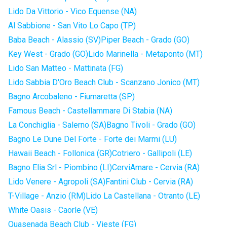
Lido Da Vittorio - Vico Equense (NA)
Al Sabbione - San Vito Lo Capo (TP)
Baba Beach - Alassio (SV)
Piper Beach - Grado (GO)
Key West - Grado (GO)
Lido Marinella - Metaponto (MT)
Lido San Matteo - Mattinata (FG)
Lido Sabbia D'Oro Beach Club - Scanzano Jonico (MT)
Bagno Arcobaleno - Fiumaretta (SP)
Famous Beach - Castellammare Di Stabia (NA)
La Conchiglia - Salerno (SA)
Bagno Tivoli - Grado (GO)
Bagno Le Dune Del Forte - Forte dei Marmi (LU)
Hawaii Beach - Follonica (GR)
Cotriero - Gallipoli (LE)
Bagno Elia Srl - Piombino (LI)
CerviAmare - Cervia (RA)
Lido Venere - Agropoli (SA)
Fantini Club - Cervia (RA)
T-Village - Anzio (RM)
Lido La Castellana - Otranto (LE)
White Oasis - Caorle (VE)
Quasenada Beach Club - Vieste (FG)