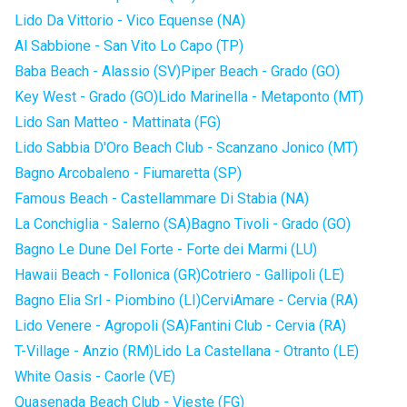
Lido Da Vittorio - Vico Equense (NA)
Al Sabbione - San Vito Lo Capo (TP)
Baba Beach - Alassio (SV)
Piper Beach - Grado (GO)
Key West - Grado (GO)
Lido Marinella - Metaponto (MT)
Lido San Matteo - Mattinata (FG)
Lido Sabbia D'Oro Beach Club - Scanzano Jonico (MT)
Bagno Arcobaleno - Fiumaretta (SP)
Famous Beach - Castellammare Di Stabia (NA)
La Conchiglia - Salerno (SA)
Bagno Tivoli - Grado (GO)
Bagno Le Dune Del Forte - Forte dei Marmi (LU)
Hawaii Beach - Follonica (GR)
Cotriero - Gallipoli (LE)
Bagno Elia Srl - Piombino (LI)
CerviAmare - Cervia (RA)
Lido Venere - Agropoli (SA)
Fantini Club - Cervia (RA)
T-Village - Anzio (RM)
Lido La Castellana - Otranto (LE)
White Oasis - Caorle (VE)
Quasenada Beach Club - Vieste (FG)