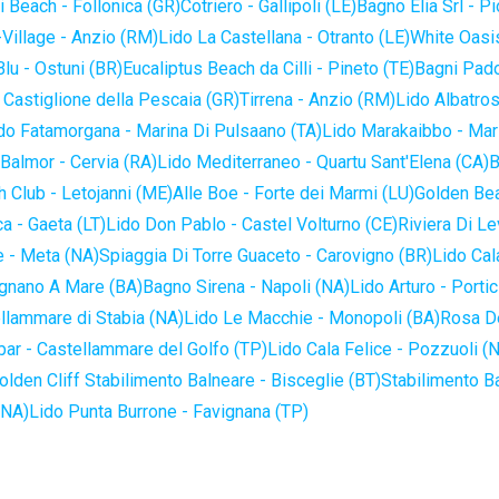
 Beach - Follonica (GR)
Cotriero - Gallipoli (LE)
Bagno Elia Srl - P
-Village - Anzio (RM)
Lido La Castellana - Otranto (LE)
White Oasis
lu - Ostuni (BR)
Eucaliptus Beach da Cilli - Pineto (TE)
Bagni Pado
 Castiglione della Pescaia (GR)
Tirrena - Anzio (RM)
Lido Albatros
do Fatamorgana - Marina Di Pulsaano (TA)
Lido Marakaibbo - Mar
Balmor - Cervia (RA)
Lido Mediterraneo - Quartu Sant'Elena (CA)
B
 Club - Letojanni (ME)
Alle Boe - Forte dei Marmi (LU)
Golden Bea
a - Gaeta (LT)
Lido Don Pablo - Castel Volturno (CE)
Riviera Di Le
 - Meta (NA)
Spiaggia Di Torre Guaceto - Carovigno (BR)
Lido Cal
ignano A Mare (BA)
Bagno Sirena - Napoli (NA)
Lido Arturo - Portic
llammare di Stabia (NA)
Lido Le Macchie - Monopoli (BA)
Rosa De
bar - Castellammare del Golfo (TP)
Lido Cala Felice - Pozzuoli (
olden Cliff Stabilimento Balneare - Bisceglie (BT)
Stabilimento B
(NA)
Lido Punta Burrone - Favignana (TP)