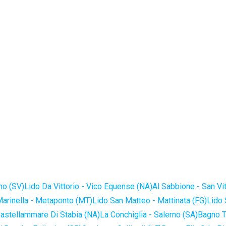
no (SV)
Lido Da Vittorio - Vico Equense (NA)
Al Sabbione - San Vi
Marinella - Metaponto (MT)
Lido San Matteo - Mattinata (FG)
Lido 
astellammare Di Stabia (NA)
La Conchiglia - Salerno (SA)
Bagno T