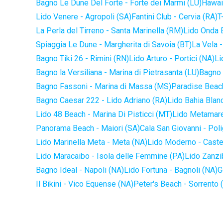
Bagno Le Dune Del Forte - Forte dei Marmi (LU)
Hawaii
Lido Venere - Agropoli (SA)
Fantini Club - Cervia (RA)
T
La Perla del Tirreno - Santa Marinella (RM)
Lido Onda B
Spiaggia Le Dune - Margherita di Savoia (BT)
La Vela -
Bagno Tiki 26 - Rimini (RN)
Lido Arturo - Portici (NA)
Li
Bagno la Versiliana - Marina di Pietrasanta (LU)
Bagno 
Bagno Fassoni - Marina di Massa (MS)
Paradise Beach
Bagno Caesar 222 - Lido Adriano (RA)
Lido Bahia Blanc
Lido 48 Beach - Marina Di Pisticci (MT)
Lido Metamare
Panorama Beach - Maiori (SA)
Cala San Giovanni - Pol
Lido Marinella Meta - Meta (NA)
Lido Moderno - Caste
Lido Maracaibo - Isola delle Femmine (PA)
Lido Zanzi
Bagno Ideal - Napoli (NA)
Lido Fortuna - Bagnoli (NA)
G
Il Bikini - Vico Equense (NA)
Peter's Beach - Sorrento 