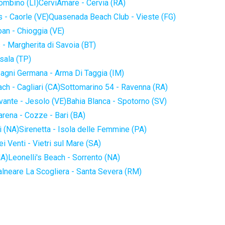
iombino (LI)
CerviAmare - Cervia (RA)
 - Caorle (VE)
Quasenada Beach Club - Vieste (FG)
an - Chioggia (VE)
 - Margherita di Savoia (BT)
sala (TP)
agni Germana - Arma Di Taggia (IM)
ch - Cagliari (CA)
Sottomarino 54 - Ravenna (RA)
vante - Jesolo (VE)
Bahia Blanca - Spotorno (SV)
arena - Cozze - Bari (BA)
i (NA)
Sirenetta - Isola delle Femmine (PA)
i Venti - Vietri sul Mare (SA)
NA)
Leonelli's Beach - Sorrento (NA)
alneare La Scogliera - Santa Severa (RM)