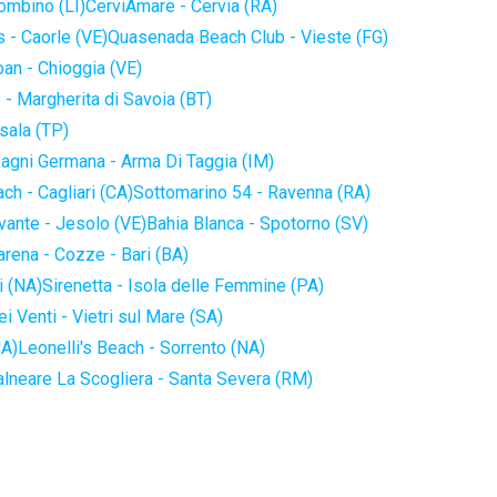
iombino (LI)
CerviAmare - Cervia (RA)
 - Caorle (VE)
Quasenada Beach Club - Vieste (FG)
an - Chioggia (VE)
 - Margherita di Savoia (BT)
sala (TP)
agni Germana - Arma Di Taggia (IM)
ch - Cagliari (CA)
Sottomarino 54 - Ravenna (RA)
vante - Jesolo (VE)
Bahia Blanca - Spotorno (SV)
arena - Cozze - Bari (BA)
i (NA)
Sirenetta - Isola delle Femmine (PA)
i Venti - Vietri sul Mare (SA)
NA)
Leonelli's Beach - Sorrento (NA)
alneare La Scogliera - Santa Severa (RM)