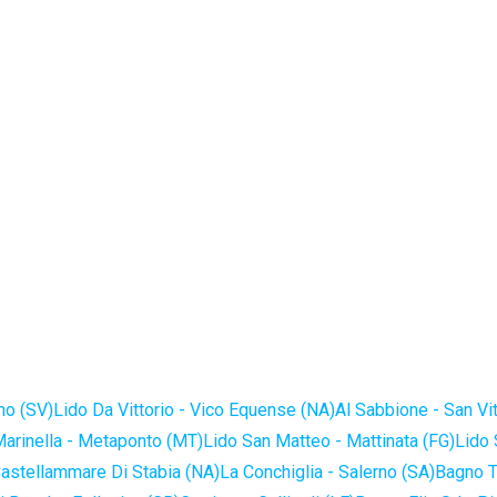
no (SV)
Lido Da Vittorio - Vico Equense (NA)
Al Sabbione - San Vi
Marinella - Metaponto (MT)
Lido San Matteo - Mattinata (FG)
Lido 
astellammare Di Stabia (NA)
La Conchiglia - Salerno (SA)
Bagno T