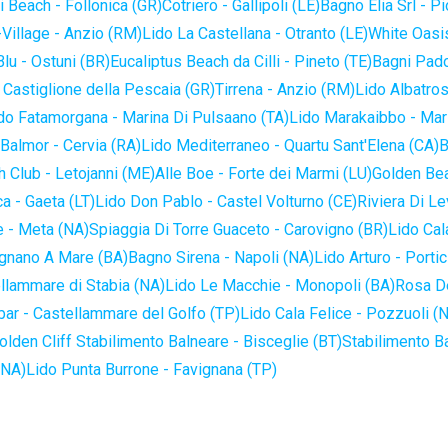
 Beach - Follonica (GR)
Cotriero - Gallipoli (LE)
Bagno Elia Srl - P
-Village - Anzio (RM)
Lido La Castellana - Otranto (LE)
White Oasis
lu - Ostuni (BR)
Eucaliptus Beach da Cilli - Pineto (TE)
Bagni Pado
 Castiglione della Pescaia (GR)
Tirrena - Anzio (RM)
Lido Albatros
do Fatamorgana - Marina Di Pulsaano (TA)
Lido Marakaibbo - Mar
Balmor - Cervia (RA)
Lido Mediterraneo - Quartu Sant'Elena (CA)
B
 Club - Letojanni (ME)
Alle Boe - Forte dei Marmi (LU)
Golden Bea
a - Gaeta (LT)
Lido Don Pablo - Castel Volturno (CE)
Riviera Di Le
 - Meta (NA)
Spiaggia Di Torre Guaceto - Carovigno (BR)
Lido Cal
ignano A Mare (BA)
Bagno Sirena - Napoli (NA)
Lido Arturo - Portic
llammare di Stabia (NA)
Lido Le Macchie - Monopoli (BA)
Rosa De
bar - Castellammare del Golfo (TP)
Lido Cala Felice - Pozzuoli (
olden Cliff Stabilimento Balneare - Bisceglie (BT)
Stabilimento B
(NA)
Lido Punta Burrone - Favignana (TP)