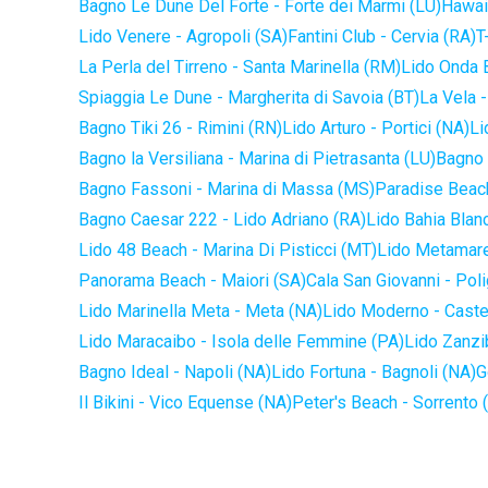
Bagno Le Dune Del Forte - Forte dei Marmi (LU)
Hawaii
Lido Venere - Agropoli (SA)
Fantini Club - Cervia (RA)
T
La Perla del Tirreno - Santa Marinella (RM)
Lido Onda B
Spiaggia Le Dune - Margherita di Savoia (BT)
La Vela -
Bagno Tiki 26 - Rimini (RN)
Lido Arturo - Portici (NA)
Li
Bagno la Versiliana - Marina di Pietrasanta (LU)
Bagno 
Bagno Fassoni - Marina di Massa (MS)
Paradise Beach
Bagno Caesar 222 - Lido Adriano (RA)
Lido Bahia Blanc
Lido 48 Beach - Marina Di Pisticci (MT)
Lido Metamare
Panorama Beach - Maiori (SA)
Cala San Giovanni - Pol
Lido Marinella Meta - Meta (NA)
Lido Moderno - Caste
Lido Maracaibo - Isola delle Femmine (PA)
Lido Zanzi
Bagno Ideal - Napoli (NA)
Lido Fortuna - Bagnoli (NA)
G
Il Bikini - Vico Equense (NA)
Peter's Beach - Sorrento 