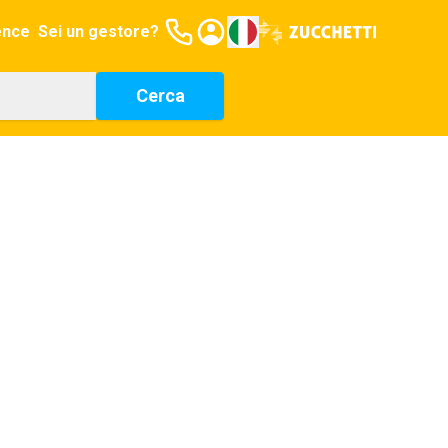
ence
Sei un gestore?
Cerca