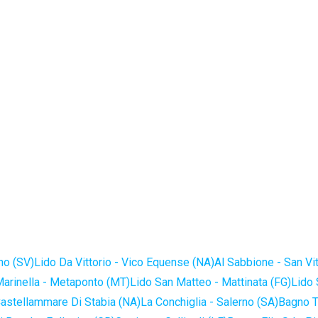
no (SV)
Lido Da Vittorio - Vico Equense (NA)
Al Sabbione - San Vi
Marinella - Metaponto (MT)
Lido San Matteo - Mattinata (FG)
Lido 
astellammare Di Stabia (NA)
La Conchiglia - Salerno (SA)
Bagno T