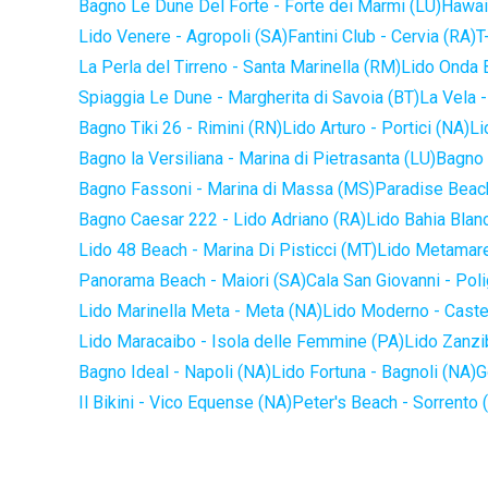
Bagno Le Dune Del Forte - Forte dei Marmi (LU)
Hawaii
Lido Venere - Agropoli (SA)
Fantini Club - Cervia (RA)
T
La Perla del Tirreno - Santa Marinella (RM)
Lido Onda B
Spiaggia Le Dune - Margherita di Savoia (BT)
La Vela -
Bagno Tiki 26 - Rimini (RN)
Lido Arturo - Portici (NA)
Li
Bagno la Versiliana - Marina di Pietrasanta (LU)
Bagno 
Bagno Fassoni - Marina di Massa (MS)
Paradise Beach
Bagno Caesar 222 - Lido Adriano (RA)
Lido Bahia Blanc
Lido 48 Beach - Marina Di Pisticci (MT)
Lido Metamare
Panorama Beach - Maiori (SA)
Cala San Giovanni - Pol
Lido Marinella Meta - Meta (NA)
Lido Moderno - Caste
Lido Maracaibo - Isola delle Femmine (PA)
Lido Zanzi
Bagno Ideal - Napoli (NA)
Lido Fortuna - Bagnoli (NA)
G
Il Bikini - Vico Equense (NA)
Peter's Beach - Sorrento 