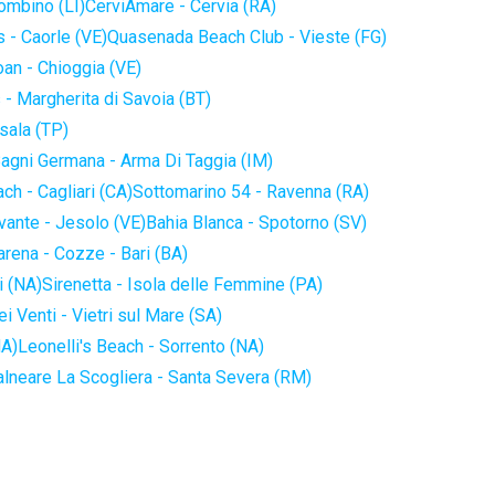
iombino (LI)
CerviAmare - Cervia (RA)
 - Caorle (VE)
Quasenada Beach Club - Vieste (FG)
an - Chioggia (VE)
 - Margherita di Savoia (BT)
sala (TP)
agni Germana - Arma Di Taggia (IM)
ch - Cagliari (CA)
Sottomarino 54 - Ravenna (RA)
vante - Jesolo (VE)
Bahia Blanca - Spotorno (SV)
arena - Cozze - Bari (BA)
i (NA)
Sirenetta - Isola delle Femmine (PA)
i Venti - Vietri sul Mare (SA)
NA)
Leonelli's Beach - Sorrento (NA)
alneare La Scogliera - Santa Severa (RM)