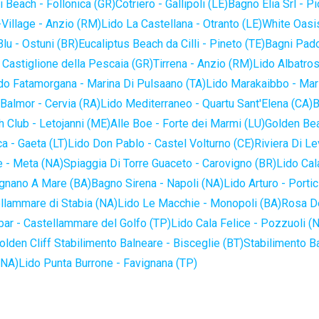
 Beach - Follonica (GR)
Cotriero - Gallipoli (LE)
Bagno Elia Srl - P
-Village - Anzio (RM)
Lido La Castellana - Otranto (LE)
White Oasis
lu - Ostuni (BR)
Eucaliptus Beach da Cilli - Pineto (TE)
Bagni Pado
 Castiglione della Pescaia (GR)
Tirrena - Anzio (RM)
Lido Albatros
do Fatamorgana - Marina Di Pulsaano (TA)
Lido Marakaibbo - Mar
Balmor - Cervia (RA)
Lido Mediterraneo - Quartu Sant'Elena (CA)
B
 Club - Letojanni (ME)
Alle Boe - Forte dei Marmi (LU)
Golden Bea
a - Gaeta (LT)
Lido Don Pablo - Castel Volturno (CE)
Riviera Di Le
 - Meta (NA)
Spiaggia Di Torre Guaceto - Carovigno (BR)
Lido Cal
ignano A Mare (BA)
Bagno Sirena - Napoli (NA)
Lido Arturo - Portic
llammare di Stabia (NA)
Lido Le Macchie - Monopoli (BA)
Rosa De
bar - Castellammare del Golfo (TP)
Lido Cala Felice - Pozzuoli (
olden Cliff Stabilimento Balneare - Bisceglie (BT)
Stabilimento B
(NA)
Lido Punta Burrone - Favignana (TP)