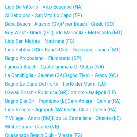
Lido Da Vittorio - Vico Equense (NA)
Al Sabbione - San Vito Lo Capo (TP)
Baba Beach - Alassio (SV)
Piper Beach - Grado (GO)
Key West - Grado (GO)
Lido Marinella - Metaponto (MT)
Lido San Matteo - Mattinata (FG)
Lido Sabbia D'Oro Beach Club - Scanzano Jonico (MT)
Bagno Arcobaleno - Fiumaretta (SP)
Famous Beach - Castellammare Di Stabia (NA)
La Conchiglia - Salerno (SA)
Bagno Tivoli - Grado (GO)
Bagno Le Dune Del Forte - Forte dei Marmi (LU)
Hawaii Beach - Follonica (GR)
Cotriero - Gallipoli (LE)
Bagno Elia Srl - Piombino (LI)
CerviAmare - Cervia (RA)
Lido Venere - Agropoli (SA)
Fantini Club - Cervia (RA)
T-Village - Anzio (RM)
Lido La Castellana - Otranto (LE)
White Oasis - Caorle (VE)
Quasenada Beach Club - Vieste (FG)