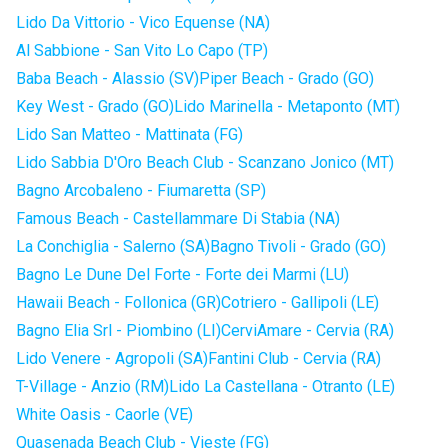
Lido Da Vittorio - Vico Equense (NA)
Al Sabbione - San Vito Lo Capo (TP)
Baba Beach - Alassio (SV)
Piper Beach - Grado (GO)
Key West - Grado (GO)
Lido Marinella - Metaponto (MT)
Lido San Matteo - Mattinata (FG)
Lido Sabbia D'Oro Beach Club - Scanzano Jonico (MT)
Bagno Arcobaleno - Fiumaretta (SP)
Famous Beach - Castellammare Di Stabia (NA)
La Conchiglia - Salerno (SA)
Bagno Tivoli - Grado (GO)
Bagno Le Dune Del Forte - Forte dei Marmi (LU)
Hawaii Beach - Follonica (GR)
Cotriero - Gallipoli (LE)
Bagno Elia Srl - Piombino (LI)
CerviAmare - Cervia (RA)
Lido Venere - Agropoli (SA)
Fantini Club - Cervia (RA)
T-Village - Anzio (RM)
Lido La Castellana - Otranto (LE)
White Oasis - Caorle (VE)
Quasenada Beach Club - Vieste (FG)