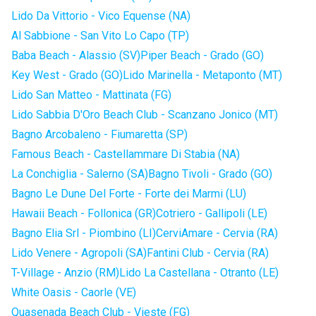
Lido Da Vittorio - Vico Equense (NA)
Al Sabbione - San Vito Lo Capo (TP)
Baba Beach - Alassio (SV)
Piper Beach - Grado (GO)
Key West - Grado (GO)
Lido Marinella - Metaponto (MT)
Lido San Matteo - Mattinata (FG)
Lido Sabbia D'Oro Beach Club - Scanzano Jonico (MT)
Bagno Arcobaleno - Fiumaretta (SP)
Famous Beach - Castellammare Di Stabia (NA)
La Conchiglia - Salerno (SA)
Bagno Tivoli - Grado (GO)
Bagno Le Dune Del Forte - Forte dei Marmi (LU)
Hawaii Beach - Follonica (GR)
Cotriero - Gallipoli (LE)
Bagno Elia Srl - Piombino (LI)
CerviAmare - Cervia (RA)
Lido Venere - Agropoli (SA)
Fantini Club - Cervia (RA)
T-Village - Anzio (RM)
Lido La Castellana - Otranto (LE)
White Oasis - Caorle (VE)
Quasenada Beach Club - Vieste (FG)